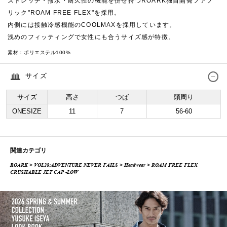
ストレッチ・撥水・耐久性の機能を併せ持つROARK独自開発ファブ
リック"ROAM FREE FLEX"を採用。
内側には接触冷感機能のCOOLMAXを採用しています。
浅めのフィッティングで女性にも合うサイズ感が特徴。
素材：
ポリエステル100%
サイズ
サイズ
高さ
つば
頭周り
ONESIZE
11
7
56-60
関連カテゴリ
ROARK
>
VOL28:ADVENTURE NEVER FAILS
>
Headwear
> ROAM FREE FLEX
CRUSHABLE JET CAP -LOW