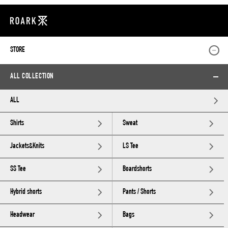
STORE
ALL COLLECTION
ALL
Shirts
Sweat
Jackets&Knits
LS Tee
SS Tee
Boardshorts
Hybrid shorts
Pants / Shorts
Headwear
Bags