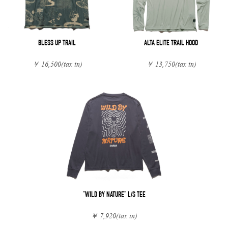
BLESS UP TRAIL
ALTA ELITE TRAIL HOOD
￥ 16,500
(tax in)
￥ 13,750
(tax in)
"WILD BY NATURE" L/S TEE
￥ 7,920
(tax in)