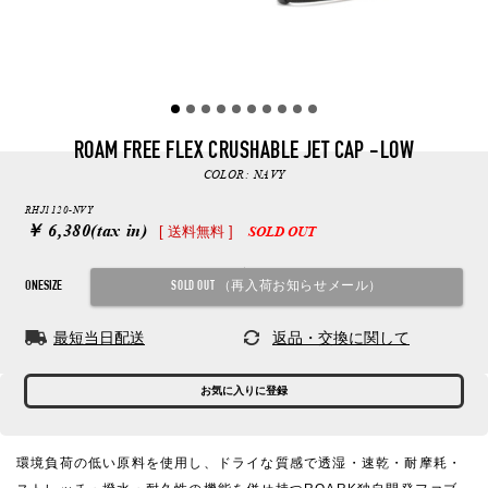
ROAM FREE FLEX CRUSHABLE JET CAP -LOW
COLOR:
NAVY
RHJ1120-NVY
￥ 6,380
(tax in)
[ 送料無料 ]
SOLD OUT
ONESIZE
最短当日配送
返品・交換に関して
お気に入りに登録
環境負荷の低い原料を使用し、ドライな質感で透湿・速乾・耐摩耗・