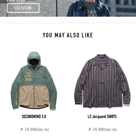
YOU MAY ALSO LIKE
SECONDWIND 3.0
LS Jacquard SHIRTS
￥ 19,800
(tax in)
￥ 19,800
(tax in)