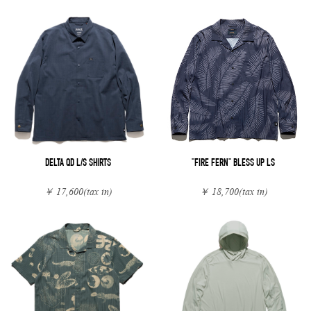
DELTA QD L/S SHIRTS
"FIRE FERN" BLESS UP LS
￥ 17,600
(tax in)
￥ 18,700
(tax in)