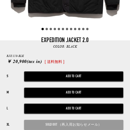
EXPEDITION JACKET 2.0
COLOR:
BLACK
RJJ1150-BLK
￥ 20,900
(tax in)
[ 送料無料 ]
S
M
L
XL