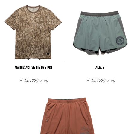
MATHIS ACTIVE TIE DYE PKT
ALTA 5"
￥ 12,100
(tax in)
￥ 13,750
(tax in)