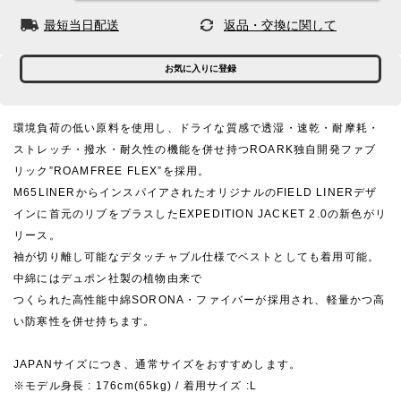
最短当日配送
返品・交換に関して
お気に入りに登録
環境負荷の低い原料を使用し、ドライな質感で透湿・速乾・耐摩耗・
ストレッチ・撥水・耐久性の機能を併せ持つROARK独自開発ファブ
リック”ROAMFREE FLEX”を採用。
M65LINERからインスパイアされたオリジナルのFIELD LINERデザ
インに首元のリブをプラスしたEXPEDITION JACKET 2.0の新色がリ
リース。
袖が切り離し可能なデタッチャブル仕様でベストとしても着用可能。
中綿にはデュポン社製の植物由来で
つくられた高性能中綿SORONA・ファイバーが採用され、軽量かつ高
い防寒性を併せ持ちます。
JAPANサイズにつき、通常サイズをおすすめします。
※モデル身長 : 176cm(65kg) / 着用サイズ :L