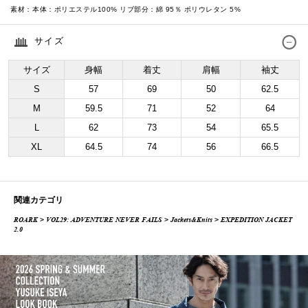
素材：
本体：ポリエステル100% リブ部分：綿 95％ ポリウレタン 5%
サイズ
サイズ
身幅
着丈
肩幅
袖丈
S
57
69
50
62.5
M
59.5
71
52
64
L
62
73
54
65.5
XL
64.5
74
56
66.5
関連カテゴリ
ROARK
>
VOL29: ADVENTURE NEVER FAILS
>
Jackets&Knits
> EXPEDITION JACKET
2.0