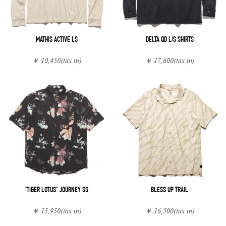
MATHIS ACTIVE LS
DELTA QD L/S SHIRTS
￥ 10,450
(tax in)
￥ 17,600
(tax in)
"TIGER LOTUS" JOURNEY SS
BLESS UP TRAIL
￥ 15,950
(tax in)
￥ 16,500
(tax in)