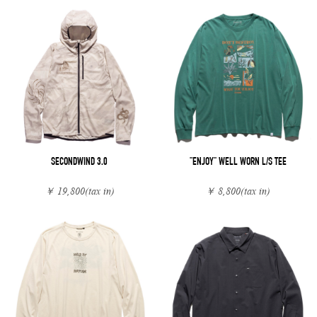
SECONDWIND 3.0
"ENJOY" WELL WORN L/S TEE
￥ 19,800
(tax in)
￥ 8,800
(tax in)