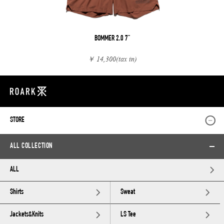
BOMMER 2.0 7"
￥ 14,300
(tax in)
STORE
ALL COLLECTION
ALL
Shirts
Sweat
Jackets&Knits
LS Tee