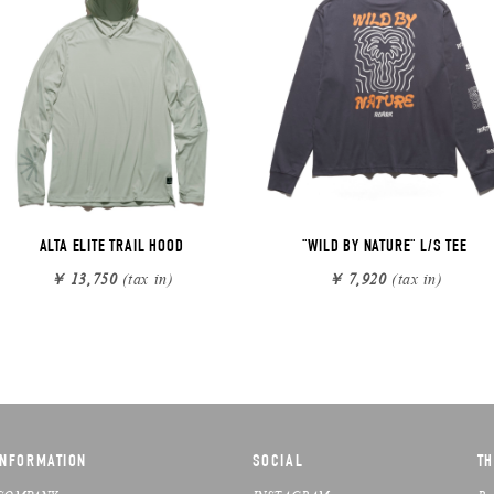
ALTA ELITE TRAIL HOOD
"WILD BY NATURE" L/S TEE
￥ 13,750
(tax in)
￥ 7,920
(tax in)
INFORMATION
SOCIAL
TH