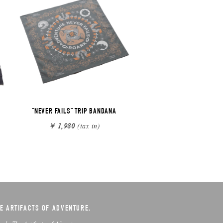
"NEVER FAILS" TRIP BANDANA
￥ 1,980
(tax in)
E ARTIFACTS OF ADVENTURE.