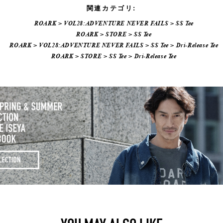
関連カテゴリ:
ROARK
>
VOL28:ADVENTURE NEVER FAILS
>
SS Tee
ROARK
>
STORE
>
SS Tee
ROARK
>
VOL28:ADVENTURE NEVER FAILS
>
SS Tee
>
Dri-Release Tee
ROARK
>
STORE
>
SS Tee
>
Dri-Release Tee