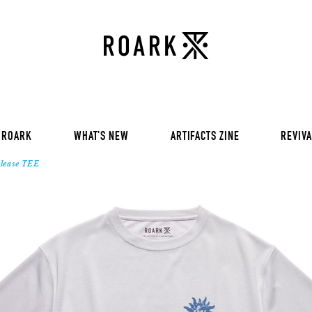
VOL 30:
ADVENTURE NEVER FAIL
VOL 29:
ADVENTURE NEVER FAIL
Sweat
VOL 28:
ADVENTURE NEVER FAIL
SS Tee
RUN AMOK
rts
Pants / Shorts
Trinkets
 ROARK
WHAT'S NEW
ARTIFACTS ZINE
REVIVA
lease TEE
VOL 30:
ADVENTURE NEVER FAIL
VOL 29:
ADVENTURE NEVER FAIL
Sweat
VOL 28:
ADVENTURE NEVER FAIL
SS Tee
RUN AMOK
rts
Pants / Shorts
Trinkets