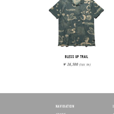
BLESS UP TRAIL
￥ 16,500
(tax in)
NAVIGATION