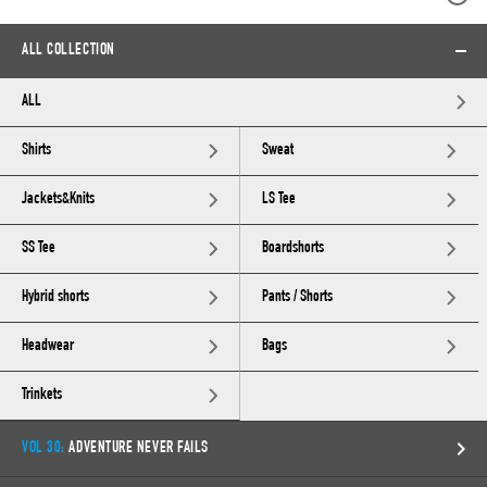
ALL COLLECTION
ALL
Shirts
Sweat
Jackets&Knits
LS Tee
SS Tee
Boardshorts
Hybrid shorts
Pants / Shorts
Headwear
Bags
Trinkets
VOL 30:
ADVENTURE NEVER FAILS