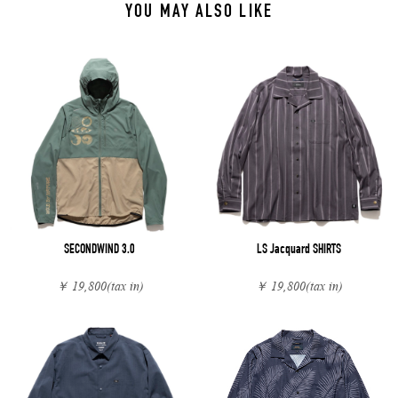
YOU MAY ALSO LIKE
SECONDWIND 3.0
LS Jacquard SHIRTS
￥ 19,800
(tax in)
￥ 19,800
(tax in)