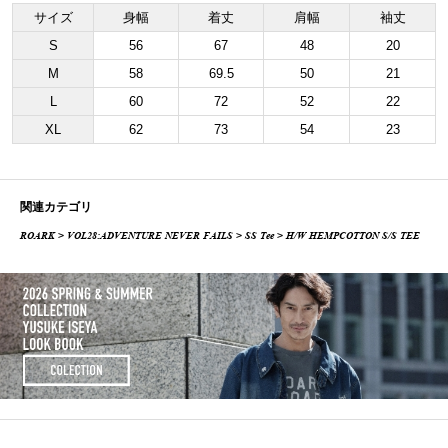
サイズ
身幅
着丈
肩幅
袖丈
S
56
67
48
20
M
58
69.5
50
21
L
60
72
52
22
XL
62
73
54
23
関連カテゴリ
ROARK
>
VOL28:ADVENTURE NEVER FAILS
>
SS Tee
> H/W HEMPCOTTON S/S TEE