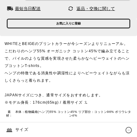
最短当日配送
返品・交換に関して
お気に入りに登録
WHITEとBEIGEのプリントカラーが今シーズンよりリニューアル。
こだわりのヘンプ55% オーガニック コットン45%で編み立てること
で、パイルのような質感を実現させた柔らかなヘビーウェイトのヘン
プコットンT-shirts。
ヘンプの特徴である消臭性や調湿性によりヘビーウェイトながらも涼
しくさらっと着られます。
JAPANサイズにつき、通常サイズをおすすめします。
※モデル身長 : 176cm(65kg) / 着用サイズ :L
素
本体：植物繊維(ヘンプ)55% コットン45% リブ部分：コットン96% ポリウレタ
材：
ン4%
サイズ