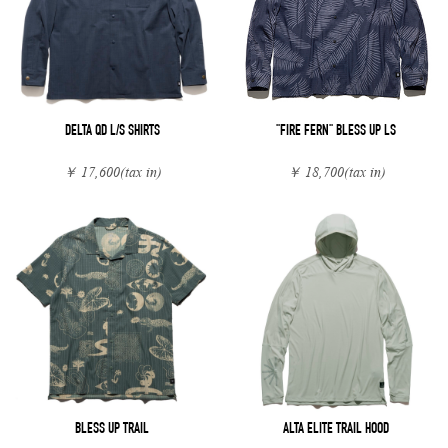
DELTA QD L/S SHIRTS
"FIRE FERN" BLESS UP LS
￥ 17,600
(tax in)
￥ 18,700
(tax in)
BLESS UP TRAIL
ALTA ELITE TRAIL HOOD