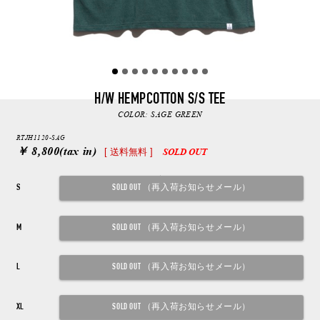
H/W HEMPCOTTON S/S TEE
COLOR:
SAGE GREEN
RTJH1120-SAG
￥ 8,800
(tax in)
[ 送料無料 ]
SOLD OUT
S
M
L
XL