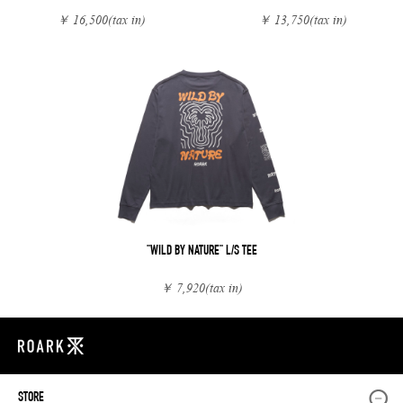
￥ 16,500
(tax in)
￥ 13,750
(tax in)
"WILD BY NATURE" L/S TEE
￥ 7,920
(tax in)
STORE