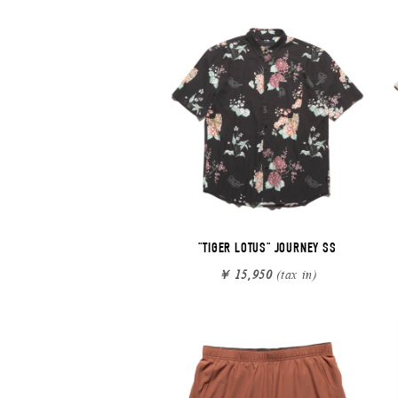
"TIGER LOTUS" JOURNEY SS
￥ 15,950
(tax in)