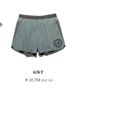
ALTA 5"
￥ 13,750
(tax in)