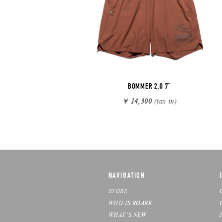
BOMMER 2.0 7"
￥ 14,300
(tax in)
NAVIGATION
STORE
WHO IS ROARK
WHAT’S NEW