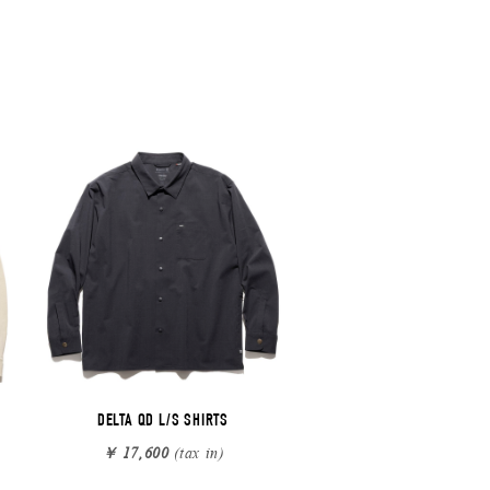
DELTA QD L/S SHIRTS
￥ 17,600
(tax in)