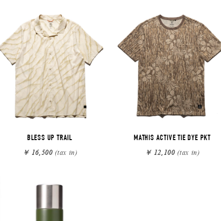
BLESS UP TRAIL
MATHIS ACTIVE TIE DYE PKT
￥ 16,500
(tax in)
￥ 12,100
(tax in)