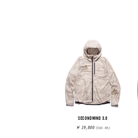
SECONDWIND 3.0
￥ 19,800
(tax in)