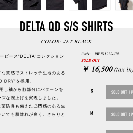
DELTA QD S/S SHIRTS
COLOR:
JET BLACK
Code: RWJD1220-JBL
ーピース“DELTA”コレクション
SOLD OUT
￥ 16,500
(tax in
イな質感でストレッチ生地のある
 DRY"を採用。
Y™を使用し袖から脇部分にパターンを
S
ーズな腕上げを実現しました。
抗菌防臭も備えた凸凹感のある生
M
かいても肌離れが良く、さらりと