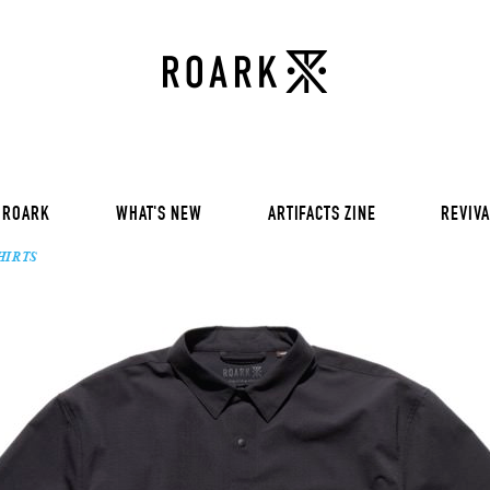
VOL 30:
ADVENTURE NEVER FAIL
VOL 29:
ADVENTURE NEVER FAIL
Sweat
VOL 28:
ADVENTURE NEVER FAIL
SS Tee
RUN AMOK
rts
Pants / Shorts
Trinkets
 ROARK
WHAT'S NEW
ARTIFACTS ZINE
REVIVA
HIRTS
VOL 30:
ADVENTURE NEVER FAIL
VOL 29:
ADVENTURE NEVER FAIL
Sweat
VOL 28:
ADVENTURE NEVER FAIL
SS Tee
RUN AMOK
rts
Pants / Shorts
Trinkets