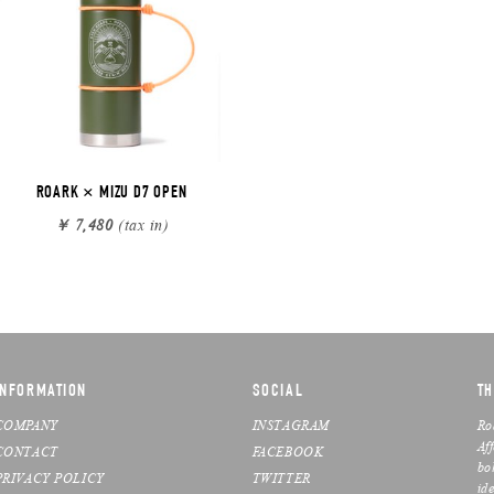
ROARK × MIZU D7 OPEN
￥ 7,480
(tax in)
INFORMATION
SOCIAL
TH
COMPANY
INSTAGRAM
Ro
Af
CONTACT
FACEBOOK
bo
PRIVACY POLICY
TWITTER
ide