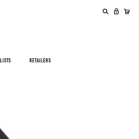
S
S
S
LISTS
RETAILERS
S
S
S