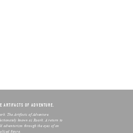
E ARTIFACTS OF ADVENTURE.
ark. The Artifacts of Adventure.
fectionately known as Roark. A return to
ld adventurism through the eyes of an
alized figure.