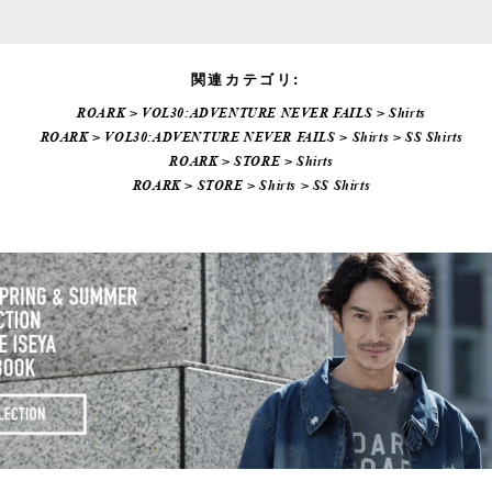
関連カテゴリ:
ROARK
>
VOL30:ADVENTURE NEVER FAILS
>
Shirts
ROARK
>
VOL30:ADVENTURE NEVER FAILS
>
Shirts
>
SS Shirts
ROARK
>
STORE
>
Shirts
ROARK
>
STORE
>
Shirts
>
SS Shirts