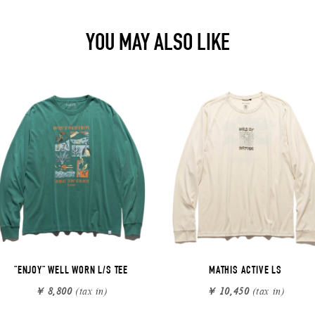
YOU MAY ALSO LIKE
"ENJOY" WELL WORN L/S TEE
MATHIS ACTIVE LS
￥ 8,800
(tax in)
￥ 10,450
(tax in)