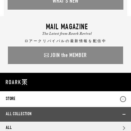
WHAT'S NEW
MAIL MAGAZINE
The Latest from Roark Revival
ロアークリバイバルの最新情報を配信中
JOIN the MEMBER
STORE
ALL COLLECTION
ALL