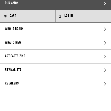
RUN AMOK
CART
LOG IN
WHO IS ROARK
WHAT’S NEW
ARTIFACTS ZINE
REVIVALISTS
RETAILERS
INFORMATION