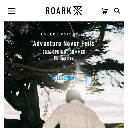
ROARK | VOLUME 30:
“Adventure Never Fails”
2026 SPRING / SUMMER
Philippines
COLLECTION