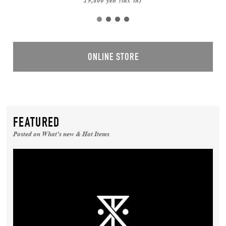
19,800 yen (tax in)
ONLINE STORE
FEATURED
Posted on What's new & Hot Items