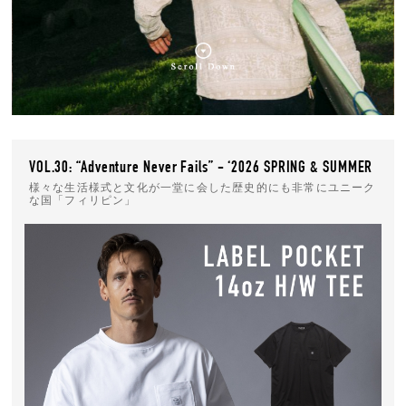
“Adventure Never Fails”
“Adventure Never Fails”
VOL.30: “Adventure Never Fails” - ‘2026 SPRING & SUMMER
様々な生活様式と文化が一堂に会した歴史的にも非常にユニーク
な国「フィリピン」