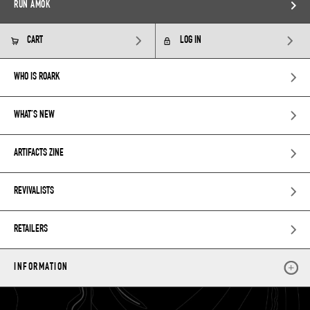
RUN AMOK
CART
LOG IN
WHO IS ROARK
WHAT’S NEW
ARTIFACTS ZINE
REVIVALISTS
RETAILERS
INFORMATION