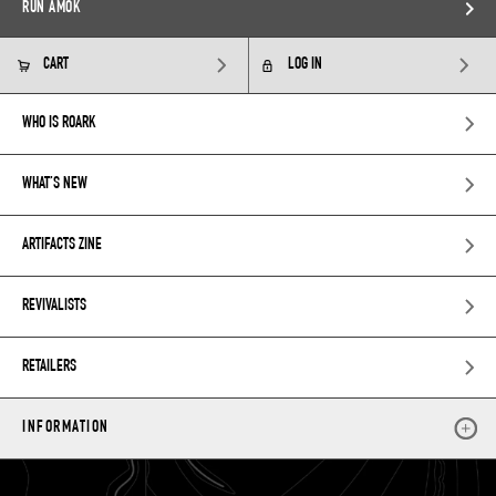
RUN AMOK
CART
LOG IN
WHO IS ROARK
WHAT’S NEW
ARTIFACTS ZINE
REVIVALISTS
RETAILERS
INFORMATION