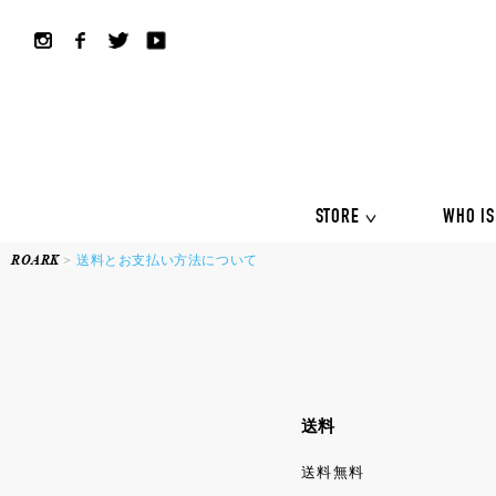
ALL COLLECTION
ALL
Shirts
Jackets&Knits
LS Tee
Boardshorts
Hybrid sho
Headwear
Bags
STORE
WHO IS
ROARK
送料とお支払い方法について
ALL COLLECTION
ALL
Shirts
Jackets&Knits
LS Tee
Boardshorts
Hybrid sho
送料
Headwear
Bags
送料無料