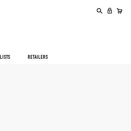
S
S
S
LISTS
RETAILERS
S
S
S