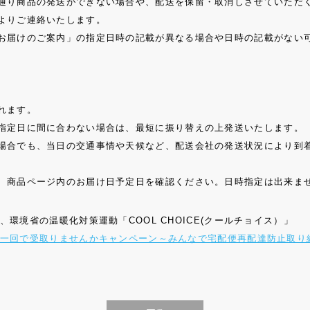
通り商品の発送ができない場合や、配送を保留・取消しさせていただ
よりご連絡いたします。
お届けのご案内」の指定日時の記載が異なる場合や日時の記載がない
れます。
指定日に間に合わない場合は、最短に振り替えの上発送いたします。
場合でも、当日の交通事情や天候など、配送会社の発送状況により到
、商品ページ内のお届け日予定日を確認ください。日時指定は出来ま
社は、環境省の温暖化対策運動「COOL CHOICE(クールチョイス）」
るだけ一回で受取りませんかキャンペーン～みんなで宅配便再配達防止取