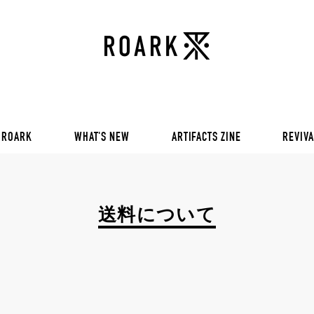
VOL 30:
ADVENTURE NEVER FAIL
VOL 29:
ADVENTURE NEVER FAIL
Sweat
VOL 28:
ADVENTURE NEVER FAIL
SS Tee
RUN AMOK
rts
Pants / Shorts
Trinkets
 ROARK
WHAT'S NEW
ARTIFACTS ZINE
REVIVA
VOL 30:
ADVENTURE NEVER FAIL
VOL 29:
ADVENTURE NEVER FAIL
Sweat
VOL 28:
ADVENTURE NEVER FAIL
送料について
SS Tee
RUN AMOK
rts
Pants / Shorts
Trinkets