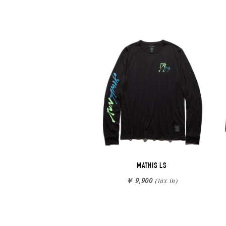
MATHIS LS
￥ 9,900
(tax in)