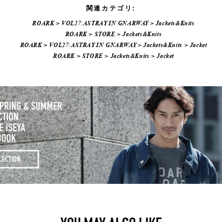
関連カテゴリ:
ROARK
>
VOL27:ASTRAY IN GNARWAY
>
Jackets&Knits
ROARK
>
STORE
>
Jackets&Knits
ROARK
>
VOL27:ASTRAY IN GNARWAY
>
Jackets&Knits
>
Jacket
ROARK
>
STORE
>
Jackets&Knits
>
Jacket