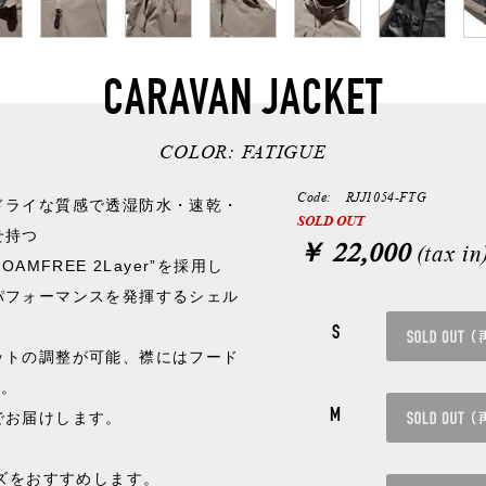
CARAVAN JACKET
COLOR:
FATIGUE
Code: RJJ1054-FTG
ドライな質感で透湿防水・速乾・
SOLD OUT
せ持つ
￥ 22,000
(tax in
AMFREE 2Layer”を採用し
パフォーマンスを発揮するシェル
S
ットの調整が可能、襟にはフード
す。
M
でお届けします。
イズをおすすめします。