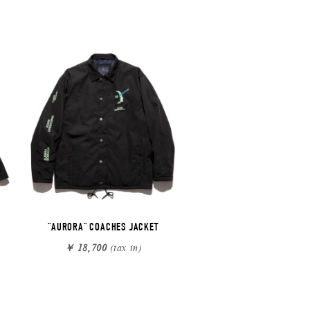
"AURORA" COACHES JACKET
￥ 18,700
(tax in)