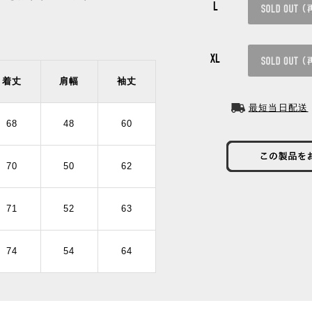
L
XL
着丈
肩幅
袖丈
最短当日配送
68
48
60
70
50
62
71
52
63
74
54
64