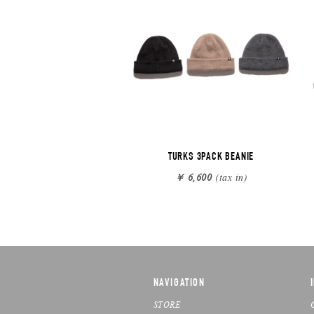
TURKS 3PACK BEANIE
￥ 6,600
(tax in)
NAVIGATION
STORE