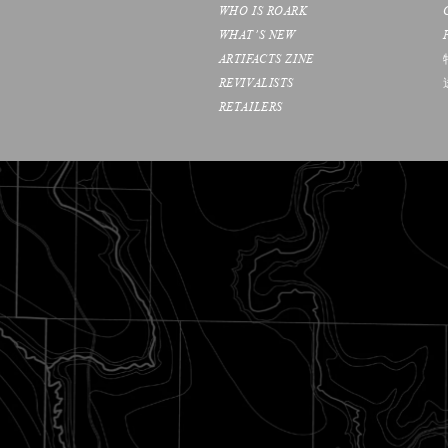
WHO IS ROARK
WHAT’S NEW
ARTIFACTS ZINE
REVIVALISTS
RETAILERS