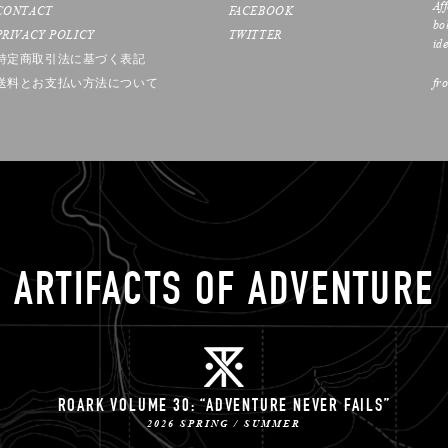
Af
CONTACT
FACEBOOK
bo
PRIVACY POLICY
TWITTER
ide
特定商取引法に基づく表記
送料とお支払い方法について
fr
ARTIFACTS OF ADVENTURE
ROARK VOLUME 30: “ADVENTURE NEVER FAILS”
2026 SPRING / SUMMER