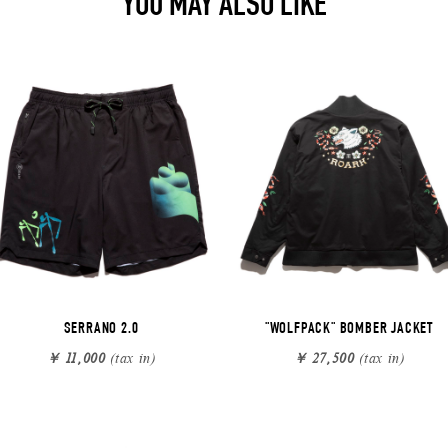
YOU MAY ALSO LIKE
SERRANO 2.0
"WOLFPACK" BOMBER JACKET
￥ 11,000
(tax in)
￥ 27,500
(tax in)