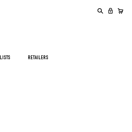
S
S
S
LISTS
RETAILERS
S
S
S