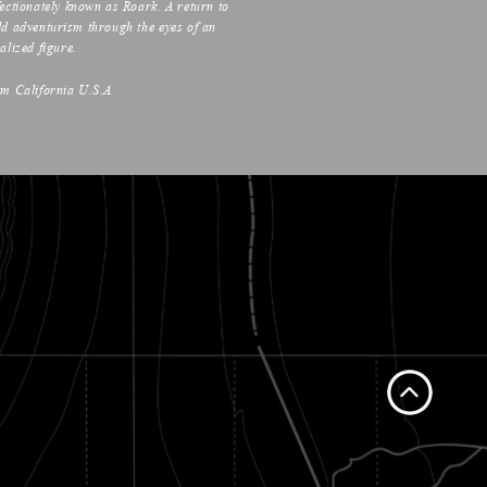
fectionately known as Roark. A return to
ld adventurism through the eyes of an
alized figure.
om California U.S.A