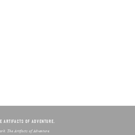
E ARTIFACTS OF ADVENTURE.
ark. The Artifacts of Adventure.