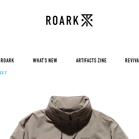
VOL 30:
ADVENTURE NEVER FAIL
VOL 29:
ADVENTURE NEVER FAIL
Sweat
VOL 28:
ADVENTURE NEVER FAIL
SS Tee
RUN AMOK
rts
Pants / Shorts
Trinkets
 ROARK
WHAT'S NEW
ARTIFACTS ZINE
REVIVA
KET
VOL 30:
ADVENTURE NEVER FAIL
VOL 29:
ADVENTURE NEVER FAIL
Sweat
VOL 28:
ADVENTURE NEVER FAIL
SS Tee
RUN AMOK
rts
Pants / Shorts
Trinkets