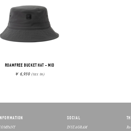
ROAMFREE BUCKET HAT - MID
￥ 6,930
(tax in)
INFORMATION
SOCIAL
TH
COMPANY
INSTAGRAM
Ro