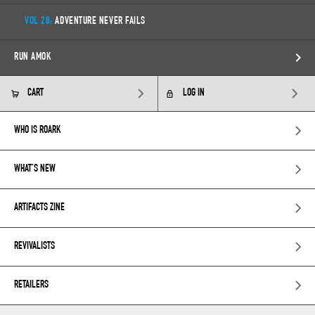
VOL 28:
ADVENTURE NEVER FAILS
RUN AMOK
CART
LOG IN
WHO IS ROARK
WHAT’S NEW
ARTIFACTS ZINE
REVIVALISTS
RETAILERS