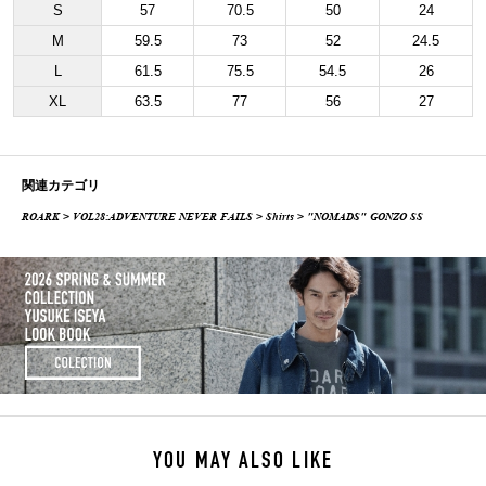
S
57
70.5
50
24
M
59.5
73
52
24.5
L
61.5
75.5
54.5
26
XL
63.5
77
56
27
関連カテゴリ
ROARK
>
VOL28:ADVENTURE NEVER FAILS
>
Shirts
> "NOMADS" GONZO SS
YOU MAY ALSO LIKE