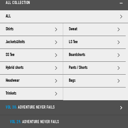
ALL COLLECTION
ALL
Shirts
Sweat
Jackets&Knits
LS Tee
SS Tee
Boardshorts
Hybrid shorts
Pants / Shorts
Headwear
Bags
Trinkets
VOL 30:
ADVENTURE NEVER FAILS
VOL 29:
ADVENTURE NEVER FAILS