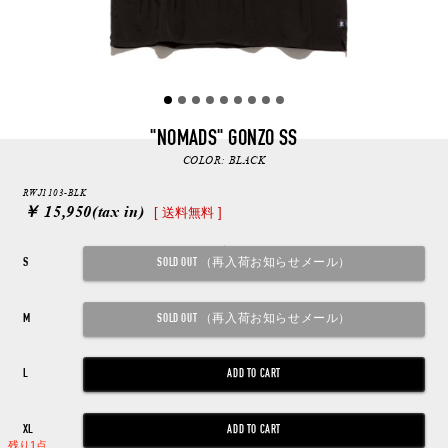
"NOMADS" GONZO SS
COLOR:
BLACK
RWJ1103-BLK
￥ 15,950
(tax in)
[ 送料無料 ]
S
M
L
XL
残り1点