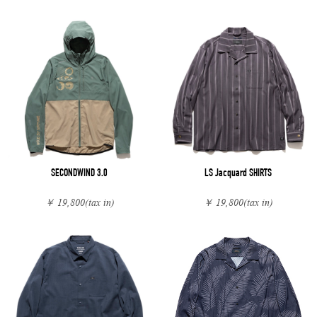
SECONDWIND 3.0
LS Jacquard SHIRTS
￥ 19,800
(tax in)
￥ 19,800
(tax in)