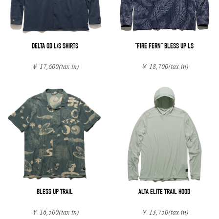
DELTA QD L/S SHIRTS
"FIRE FERN" BLESS UP LS
￥ 17,600
(tax in)
￥ 18,700
(tax in)
BLESS UP TRAIL
ALTA ELITE TRAIL HOOD
￥ 16,500
(tax in)
￥ 13,750
(tax in)