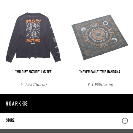
"WILD BY NATURE" L/S TEE
"NEVER FAILS" TRIP BANDANA
￥ 7,920
(tax in)
￥ 1,980
(tax in)
STORE