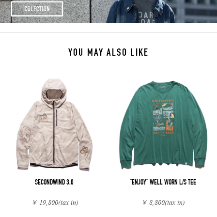
YOU MAY ALSO LIKE
SECONDWIND 3.0
"ENJOY" WELL WORN L/S TEE
￥ 19,800
(tax in)
￥ 8,800
(tax in)