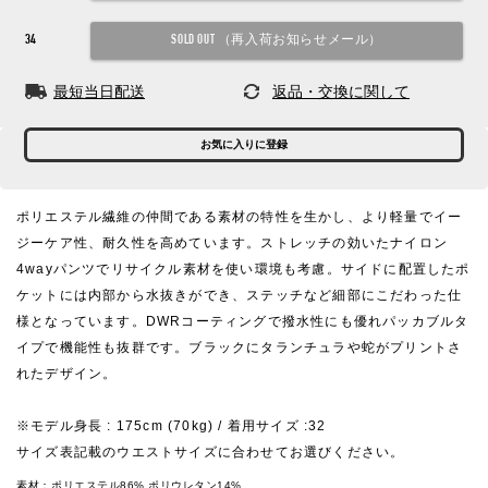
34
最短当日配送
返品・交換に関して
お気に入りに登録
ポリエステル繊維の仲間である素材の特性を生かし、より軽量でイー
ジーケア性、耐久性を高めています。ストレッチの効いたナイロン
4wayパンツでリサイクル素材を使い環境も考慮。サイドに配置したポ
ケットには内部から水抜きができ、ステッチなど細部にこだわった仕
様となっています。DWRコーティングで撥水性にも優れパッカブルタ
イプで機能性も抜群です。ブラックにタランチュラや蛇がプリントさ
れたデザイン。
※モデル身長 : 175cm (70kg) / 着用サイズ :32
サイズ表記載のウエストサイズに合わせてお選びください。
素材：
ポリエステル86% ポリウレタン14%