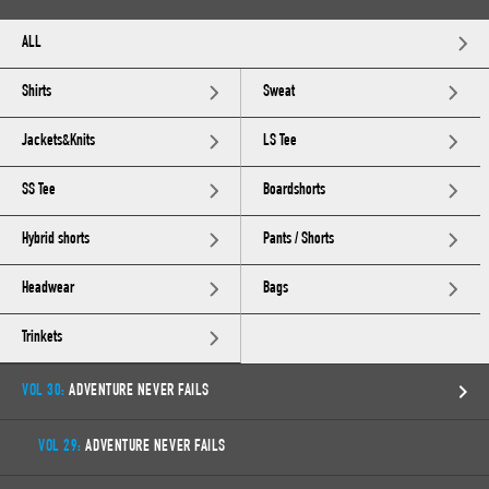
ALL
Shirts
Sweat
Jackets&Knits
LS Tee
SS Tee
Boardshorts
Hybrid shorts
Pants / Shorts
Headwear
Bags
Trinkets
VOL 30:
ADVENTURE NEVER FAILS
VOL 29:
ADVENTURE NEVER FAILS