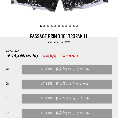
PASSAGE PRIMO 18" TROPAKILL
COLOR:
BLACK
RB401-BLK
￥ 15,400
(tax in)
[ 送料無料 ]
SOLD OUT
28
30
31
32