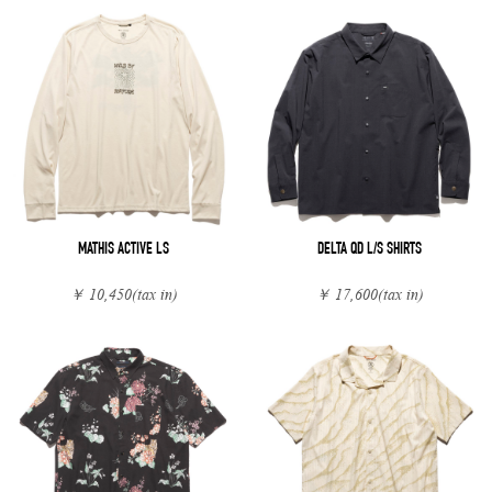
MATHIS ACTIVE LS
DELTA QD L/S SHIRTS
￥ 10,450
(tax in)
￥ 17,600
(tax in)