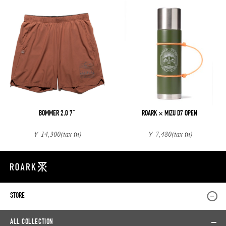
BOMMER 2.0 7"
ROARK × MIZU D7 OPEN
￥ 14,300
(tax in)
￥ 7,480
(tax in)
STORE
ALL COLLECTION