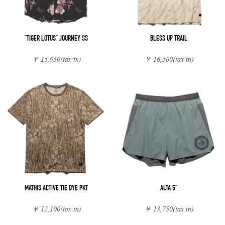
"TIGER LOTUS" JOURNEY SS
BLESS UP TRAIL
￥ 15,950
(tax in)
￥ 16,500
(tax in)
MATHIS ACTIVE TIE DYE PKT
ALTA 5"
￥ 12,100
(tax in)
￥ 13,750
(tax in)