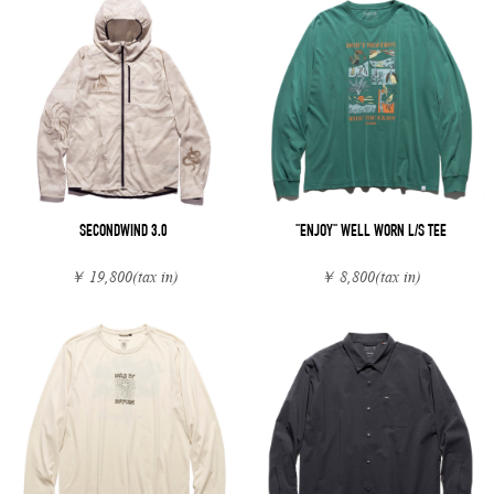
SECONDWIND 3.0
"ENJOY" WELL WORN L/S TEE
￥ 19,800
(tax in)
￥ 8,800
(tax in)