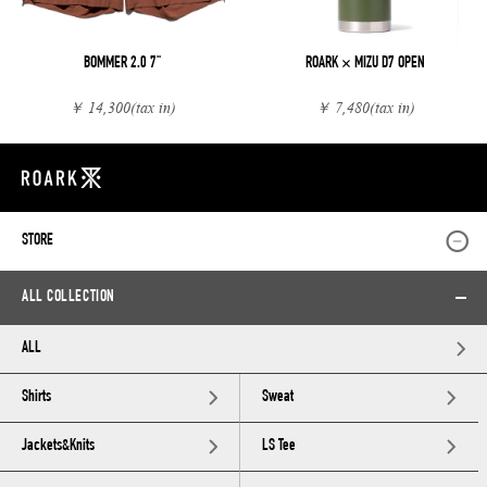
BOMMER 2.0 7"
ROARK × MIZU D7 OPEN
￥ 14,300
(tax in)
￥ 7,480
(tax in)
STORE
ALL COLLECTION
ALL
Shirts
Sweat
Jackets&Knits
LS Tee