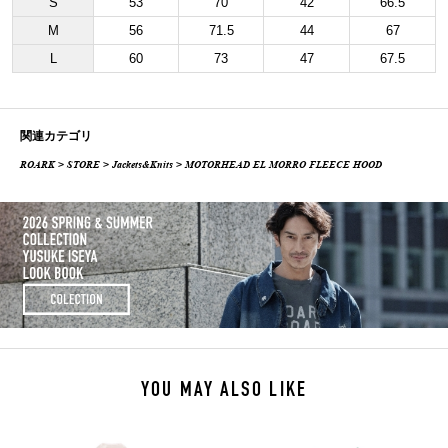
S
53
70
42
66.5
M
56
71.5
44
67
L
60
73
47
67.5
関連カテゴリ
ROARK
>
STORE
>
Jackets&Knits
> MOTORHEAD EL MORRO FLEECE HOOD
YOU MAY ALSO LIKE