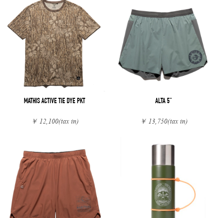
MATHIS ACTIVE TIE DYE PKT
ALTA 5"
￥ 12,100
(tax in)
￥ 13,750
(tax in)