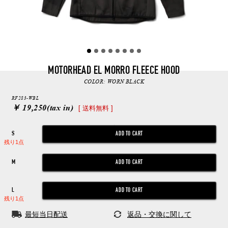
MOTORHEAD EL MORRO FLEECE HOOD
COLOR:
WORN BLACK
RF283-WBL
￥ 19,250
(tax in)
[ 送料無料 ]
S
残り1点
M
L
残り1点
最短当日配送
返品・交換に関して