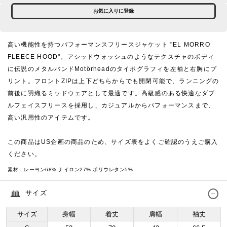
お気に入りに登録
高い機能性を持つパフォーマンスフリースジャケット "EL MORRO
FLEECE HOOD"。アシッドウォッシュのようなテクスチャのボディ
に伝説のメタルバンドMotörheadのタイポグラフィを左袖と右胸にプ
リント。フロントZIPは上下どちらからでも開閉可能で、ランニングの
前後に羽織るミッドウェアとして最適です。高級感のある快適なダブ
ルフェイスフリースを採用し、カジュアルからパフォーマンスまで、
高い汎用性のアイテムです。
この商品はUS企画の商品のため、サイズ表をよくご確認のうえご購入
ください。
素材：
レーヨン68% ナイロン27% ポリウレタン5%
サイズ
サイズ
身幅
着丈
肩幅
袖丈