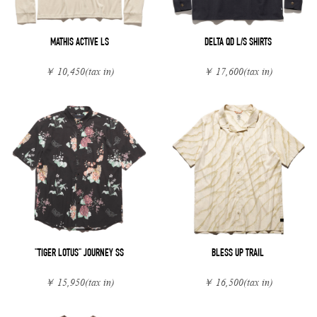
MATHIS ACTIVE LS
DELTA QD L/S SHIRTS
￥ 10,450
(tax in)
￥ 17,600
(tax in)
"TIGER LOTUS" JOURNEY SS
BLESS UP TRAIL
￥ 15,950
(tax in)
￥ 16,500
(tax in)