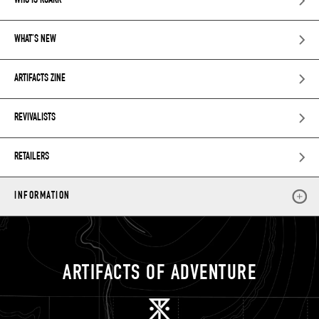
WHO IS ROARK
WHAT’S NEW
ARTIFACTS ZINE
REVIVALISTS
RETAILERS
INFORMATION
ARTIFACTS OF ADVENTURE