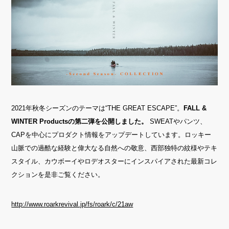
2021
年秋冬シーズン
のテーマは
“
THE GREAT ESCAPE
”。
FALL
&
WINTER Products
の第二弾を公開しました。
SWEATやパンツ、
CAPを中心にプロダクト情報をアップデートしています。ロッキー
山脈での過酷な経験と偉大なる自然への敬意、西部独特の紋様やテキ
スタイル、カウボーイやロデオスターにインスパイアされた最新コレ
クションを是非ご覧ください。
http://www.roarkrevival.jp/fs/roark/c/21aw