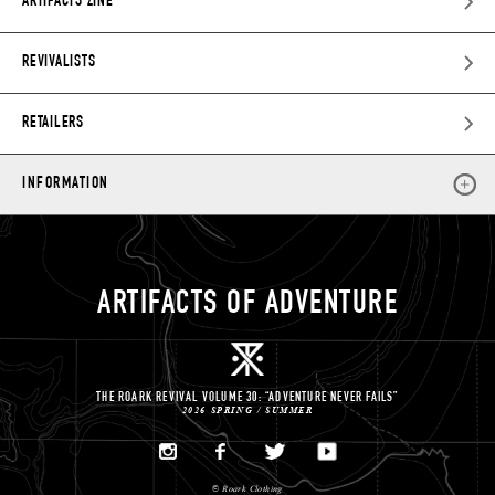
ARTIFACTS ZINE
REVIVALISTS
RETAILERS
INFORMATION
ARTIFACTS OF ADVENTURE
THE ROARK REVIVAL VOLUME 30: “ADVENTURE NEVER FAILS”
2026 SPRING / SUMMER
©
Roark Clothing