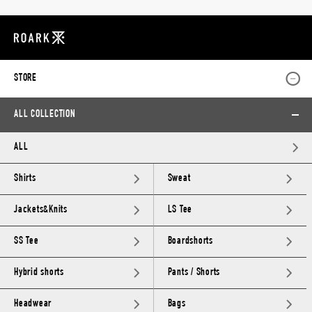
STORE
ALL COLLECTION
ALL
Shirts
Sweat
Jackets&Knits
LS Tee
SS Tee
Boardshorts
Hybrid shorts
Pants / Shorts
Headwear
Bags