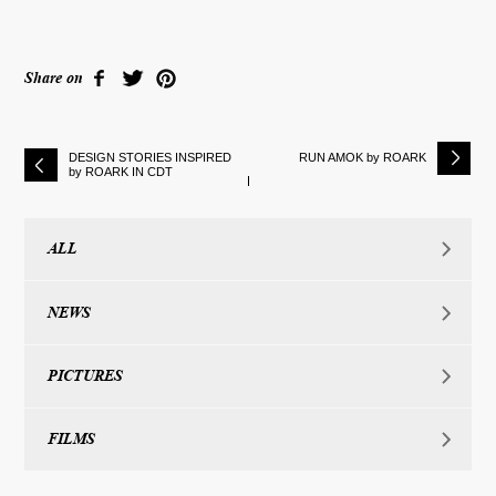
Share on
DESIGN STORIES INSPIRED
RUN AMOK by ROARK
by ROARK IN CDT
ALL
NEWS
PICTURES
FILMS