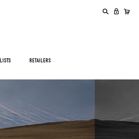
LS
LS
LS
LISTS
RETAILERS
LS
LS
LS