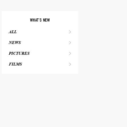
WHAT’S NEW
ALL
NEWS
PICTURES
FILMS