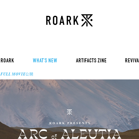
VOL 30:
ADVENTURE NEVER FAI
VOL 29:
ADVENTURE NEVER FAI
Sweat
VOL 28:
ADVENTURE NEVER FAI
SS Tee
RUN AMOK
rts
Pants / Shorts
Trinkets
 ROARK
WHAT'S NEW
ARTIFACTS ZINE
REVIVA
A – FULL MOVIE公開
VOL 30:
ADVENTURE NEVER FAI
VOL 29:
ADVENTURE NEVER FAI
Sweat
VOL 28:
ADVENTURE NEVER FAI
SS Tee
RUN AMOK
rts
Pants / Shorts
Trinkets