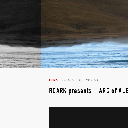
Posted on Mar 09.2021
FILMS
ROARK presents – ARC of 