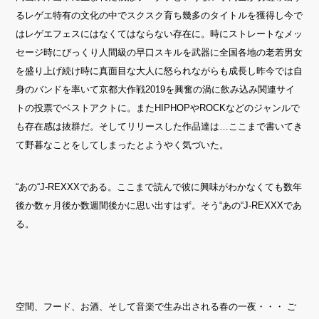
る
レゲエ特有の文化の中でスクスク育ち
幾多のタイトルを獲得し今で
は
レゲエフェスにはなくてはならない存在に。
時にストレートなメッ
セージ
時にびっくり人間級の早口スキルを武器に
全国各地の老若男女
を盛り上げ続け
時に真面目な大人に怒られながらも成長し
昨今では自
身のバンドを率いて京都大作戦
2019
を
興奮の渦に飲み込み関連サイ
トの投票でベストアクトに。
また
HIPHOP
や
ROCK
などのジャンルで
も存在感は抜群だ。
そしてリリースした作品達は
…
ここまで書いてき
て野暮なことを
してしまったとようやく気づいた。
“
あの
“J-REXXX
である。
ここまで読んで彼に興味がわかなくても
数年
後か数ヶ月後か数週間後かに思い出すはず。
そう
“
あの
“J-REXXX
であ
る。
空間、フード、お酒、そして音楽で生み出される春の一夜・・・ ご