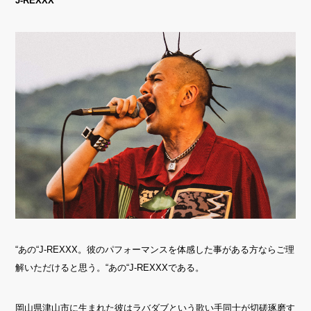
J-REXXX
“
あの
“J-REXXX
。
彼のパフォーマンスを体感した事がある方なら
ご理
解いただけると思う。
“
あの
“J-REXXX
である。
岡山県津山市に生まれた彼は
ラバダブという歌い手同士が切磋琢磨す