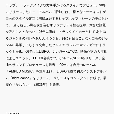
ラップ、 トラックメイク双方を手がけるスタイルでデビュー。98年
にリリースしたミニ・アルバム「胎動」は、 様々なアーティストが
自分のスタイル確立に切磋琢磨するヒップホップ・シーンの中におい
て、 全く新しい風を吹き込むオリジナリティ性を提示、大きな話題
を呼ぶこととなった。03年以降は、トラックメイカーとして あらゆ
るジャンルの匂いを取り入れつつも、何にも偏ることなく自らのジャ
ンルに昇華してしまう突出したセンスで ラッパーやシンガーにトラ
ックを提供。06年にはLIBRO、シンガーKEYCO、映像作家の大月壮
によるユニット、 FUURI名義でフルアルバム&DVDをリリース。全
曲のサウンドプロデュースを担当。 09年には自身のレーベル
「AMPED MUSIC」を立ち上げ、 LIBRO名義で初のインストアルバ
ム「night canoe」をリリース。 リリースをコンスタントに続け、最
新作「なおらい」（2021年）を発表。