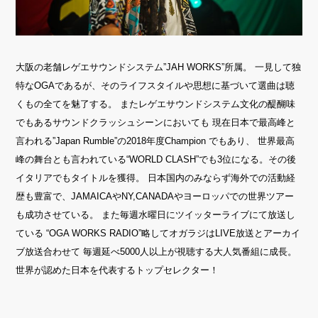
大阪の老舗レゲエサウンドシステム”JAH WORKS”所属。 一見して独
特なOGAであるが、そのライフスタイルや思想に基づいて選曲は聴
くもの全てを魅了する。 またレゲエサウンドシステム文化の醍醐味
でもあるサウンドクラッシュシーンにおいても 現在日本で最高峰と
言われる”Japan Rumble”の2018年度Champion でもあり、 世界最高
峰の舞台とも言われている“WORLD CLASH”でも3位になる。その後
イタリアでもタイトルを獲得。 日本国内のみならず海外での活動経
歴も豊富で、JAMAICAやNY,CANADAやヨーロッパでの世界ツアー
も成功させている。 また毎週水曜日にツイッターライブにて放送し
ている “OGA WORKS RADIO”略してオガラジはLIVE放送とアーカイ
ブ放送合わせて 毎週延べ5000人以上が視聴する大人気番組に成長。
世界が認めた日本を代表するトップセレクター！