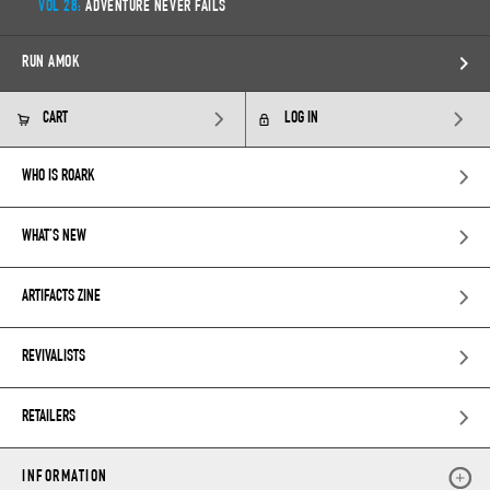
VOL 28:
ADVENTURE NEVER FAILS
RUN AMOK
CART
LOG IN
WHO IS ROARK
WHAT’S NEW
ARTIFACTS ZINE
REVIVALISTS
RETAILERS
INFORMATION