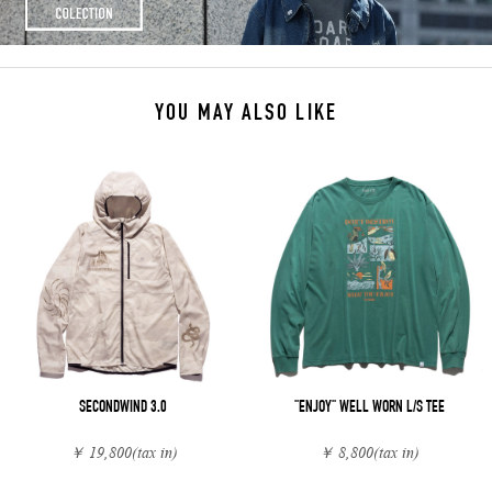
YOU MAY ALSO LIKE
SECONDWIND 3.0
"ENJOY" WELL WORN L/S TEE
￥ 19,800
(tax in)
￥ 8,800
(tax in)