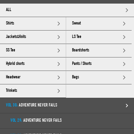
ALL
Shirts
Sweat
Jackets&Knits
LS Tee
SS Tee
Boardshorts
Hybrid shorts
Pants / Shorts
Headwear
Bags
Trinkets
VOL 30:
ADVENTURE NEVER FAILS
VOL 29:
ADVENTURE NEVER FAILS