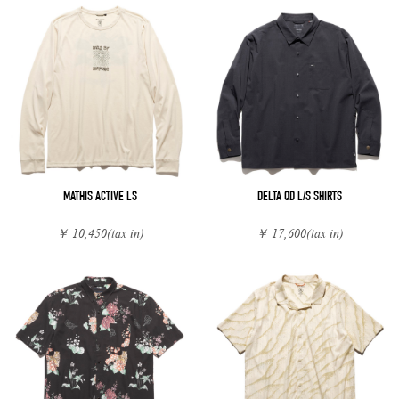
MATHIS ACTIVE LS
DELTA QD L/S SHIRTS
￥ 10,450
(tax in)
￥ 17,600
(tax in)