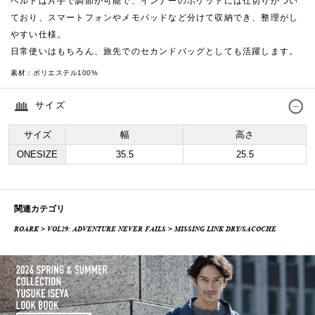
ベルトは片手で調節が可能で、インナーのポケットには仕切りがつい
ており、スマートフォンやメモパッドなど分けて収納でき、整理がし
やすい仕様。
日常使いはもちろん、旅先でのセカンドバッグとしても活躍します。
素材：
ポリエステル100%
サイズ
サイズ
幅
高さ
ONESIZE
35.5
25.5
関連カテゴリ
ROARK
>
VOL29: ADVENTURE NEVER FAILS
> MISSING LINK DRY/SACOCHE