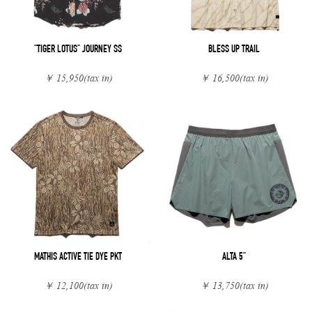
"TIGER LOTUS" JOURNEY SS
BLESS UP TRAIL
￥ 15,950
(tax in)
￥ 16,500
(tax in)
MATHIS ACTIVE TIE DYE PKT
ALTA 5"
￥ 12,100
(tax in)
￥ 13,750
(tax in)