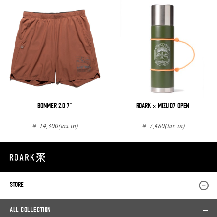
BOMMER 2.0 7"
ROARK × MIZU D7 OPEN
￥ 14,300
(tax in)
￥ 7,480
(tax in)
STORE
ALL COLLECTION