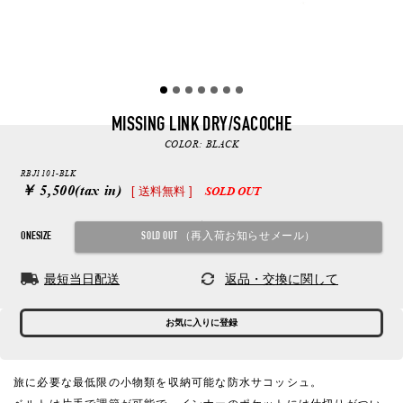
MISSING LINK DRY/SACOCHE
COLOR:
BLACK
RBJ1101-BLK
￥ 5,500
(tax in)
[ 送料無料 ]
SOLD OUT
ONESIZE
最短当日配送
返品・交換に関して
お気に入りに登録
旅に必要な最低限の小物類を収納可能な防水サコッシュ。