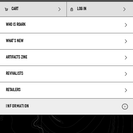
CART
LOG IN
WHO IS ROARK
WHAT’S NEW
ARTIFACTS ZINE
REVIVALISTS
RETAILERS
INFORMATION