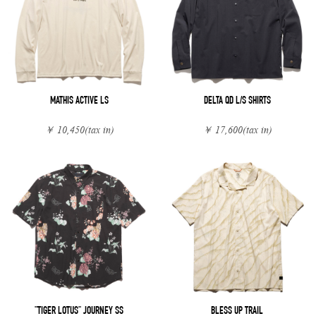
MATHIS ACTIVE LS
DELTA QD L/S SHIRTS
￥ 10,450
(tax in)
￥ 17,600
(tax in)
"TIGER LOTUS" JOURNEY SS
BLESS UP TRAIL