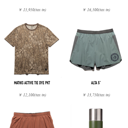
￥ 15,950
(tax in)
￥ 16,500
(tax in)
MATHIS ACTIVE TIE DYE PKT
ALTA 5"
￥ 12,100
(tax in)
￥ 13,750
(tax in)