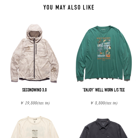
YOU MAY ALSO LIKE
SECONDWIND 3.0
"ENJOY" WELL WORN L/S TEE
￥ 19,800
(tax in)
￥ 8,800
(tax in)