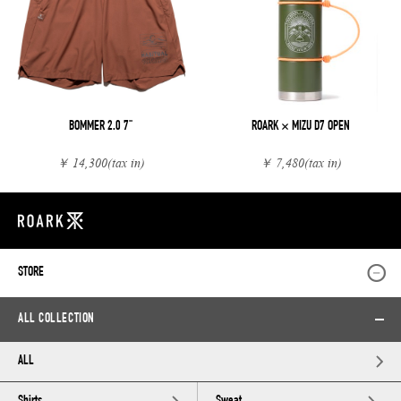
BOMMER 2.0 7"
ROARK × MIZU D7 OPEN
￥ 14,300
(tax in)
￥ 7,480
(tax in)
STORE
ALL COLLECTION
ALL