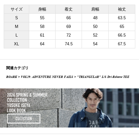
サイズ
身幅
着丈
肩幅
袖丈
S
55
66
48
63.5
M
58
69
50
65
L
61
72
52
66.5
XL
64
74.5
54
67.5
関連カテゴリ
ROARK
>
VOL29: ADVENTURE NEVER FAILS
> "TRIANGULAR" L/S Dri-Release TEE