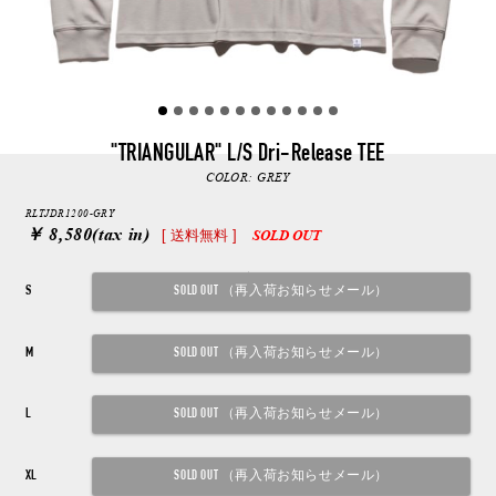
"TRIANGULAR" L/S Dri-Release TEE
COLOR:
GREY
RLTJDR1200-GRY
￥ 8,580
(tax in)
[ 送料無料 ]
SOLD OUT
S
M
L
XL