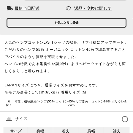
最短当日配送
返品・交換に関して
お気に入りに登録
人気のヘンプコットンL/S Tシャツの裾を、リブ仕様にアップデート。
こだわりのヘンプ55% オーガニック コットン45%で編み立てること
でパイルのような質感を実現させました。
ヘンプの特徴である消臭性や調湿性によりヘビーウェイトながらも涼
しくさらっと着られます。
JAPANサイズにつき、通常サイズをおすすめします。
※モデル身長 : 178cm(65kg) / 着用サイズ :M
素
本体：植物繊維(ヘンプ)55% コットン45% リブ部分：コットン96% ポリウレタ
材：
ン4%
サイズ
サイズ
身幅
着丈
肩幅
袖丈