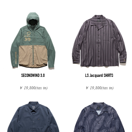
SECONDWIND 3.0
LS Jacquard SHIRTS
￥ 19,800
(tax in)
￥ 19,800
(tax in)