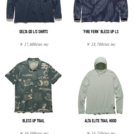
DELTA QD L/S SHIRTS
"FIRE FERN" BLESS UP LS
￥ 17,600
(tax in)
￥ 18,700
(tax in)
BLESS UP TRAIL
ALTA ELITE TRAIL HOOD
￥ 16,500
(tax in)
￥ 13,750
(tax in)