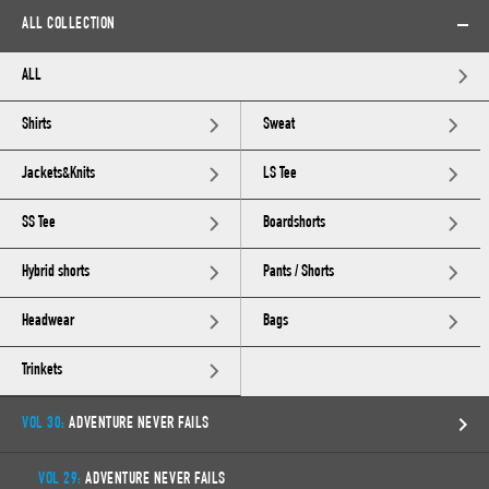
ALL COLLECTION
ALL
Shirts
Sweat
Jackets&Knits
LS Tee
SS Tee
Boardshorts
Hybrid shorts
Pants / Shorts
Headwear
Bags
Trinkets
VOL 30:
ADVENTURE NEVER FAILS
VOL 29:
ADVENTURE NEVER FAILS