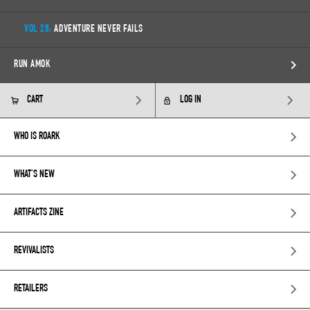
VOL 28:
ADVENTURE NEVER FAILS
RUN AMOK
CART
LOG IN
WHO IS ROARK
WHAT’S NEW
ARTIFACTS ZINE
REVIVALISTS
RETAILERS