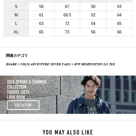
S
59
67
50
63
M
61
69.5
52
64
L
63
72
54
65
XL
65
73
56
66
関連カテゴリ
ROARK
>
VOL28:ADVENTURE NEVER FAILS
> H/W HEMPCOTTON L/S TEE
YOU MAY ALSO LIKE