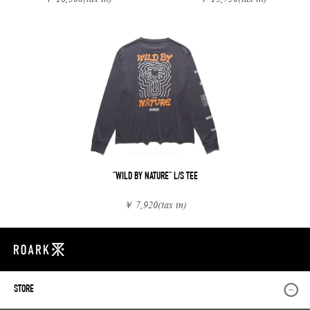
"WILD BY NATURE" L/S TEE
￥ 7,920
(tax in)
STORE