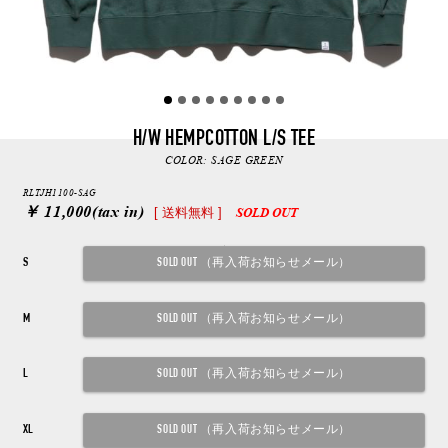
H/W HEMPCOTTON L/S TEE
COLOR:
SAGE GREEN
RLTJH1100-SAG
￥ 11,000
(tax in)
[ 送料無料 ]
SOLD OUT
S
M
L
XL