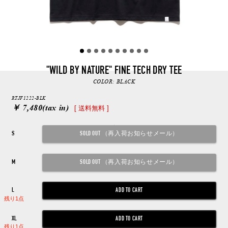
"WILD BY NATURE" FINE TECH DRY TEE
COLOR:
BLACK
RTJF1222-BLK
￥ 7,480
(tax in)
[ 送料無料 ]
S
M
L
残り1点
XL
残り1点