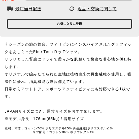
最短当日配送
返品・交換に関して
お気に入りに登録
今シーズンの旅の舞台、フィリピンにインスパイアされたグラフィッ
クをあしらったFine Tech Dry Tシャツ。
サラリとした質感にドライで柔らかな肌触りで快適な着心地を併せ持
ちます。
オリジナルで編みたてられた生地は植物由来の再生繊維を使用し、吸
湿性に優れ、消臭機能も兼ね備えています。
日常からアウトドア、スポーツアクティビティにも対応できる1枚で
す。
JAPANサイズにつき、通常サイズをおすすめします。
※モデル身長 : 176cm(65kg) / 着用サイズ :L
素材：本体：コットン70% ポリエステル25% 再生繊維(ポリエステル)5%
リブ部分：コットン96% ポリウレタン4%