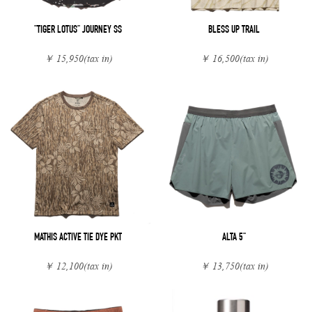
"TIGER LOTUS" JOURNEY SS
BLESS UP TRAIL
￥ 15,950
(tax in)
￥ 16,500
(tax in)
MATHIS ACTIVE TIE DYE PKT
ALTA 5"
￥ 12,100
(tax in)
￥ 13,750
(tax in)