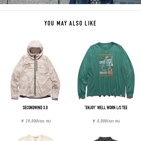
YOU MAY ALSO LIKE
SECONDWIND 3.0
"ENJOY" WELL WORN L/S TEE
￥ 19,800
(tax in)
￥ 8,800
(tax in)