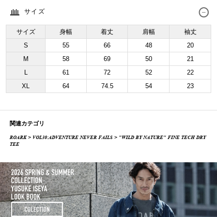
サイズ
サイズ
身幅
着丈
肩幅
袖丈
S
55
66
48
20
M
58
69
50
21
L
61
72
52
22
XL
64
74.5
54
23
関連カテゴリ
ROARK
>
VOL30:ADVENTURE NEVER FAILS
> "WILD BY NATURE" FINE TECH DRY
TEE