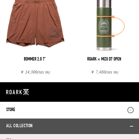
BOMMER 2.0 7"
ROARK × MIZU D7 OPEN
￥ 14,300
(tax in)
￥ 7,480
(tax in)
STORE
ALL COLLECTION