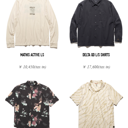
MATHIS ACTIVE LS
DELTA QD L/S SHIRTS
￥ 10,450
(tax in)
￥ 17,600
(tax in)