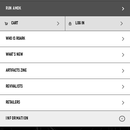
RUN AMOK
CART
LOG IN
WHO IS ROARK
WHAT’S NEW
ARTIFACTS ZINE
REVIVALISTS
RETAILERS
INFORMATION