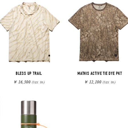
BLESS UP TRAIL
MATHIS ACTIVE TIE DYE PKT
￥ 16,500
(tax in)
￥ 12,100
(tax in)