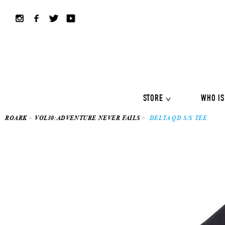
ALL COLLECTION
ALL
Shirts
Jackets&Knits
LS Tee
Boardshorts
Hybrid sho
Headwear
Bags
STORE
WHO IS
ROARK
VOL30:ADVENTURE NEVER FAILS
DELTA QD S/S TEE
ALL COLLECTION
ALL
Shirts
Jackets&Knits
LS Tee
Boardshorts
Hybrid sho
Headwear
Bags