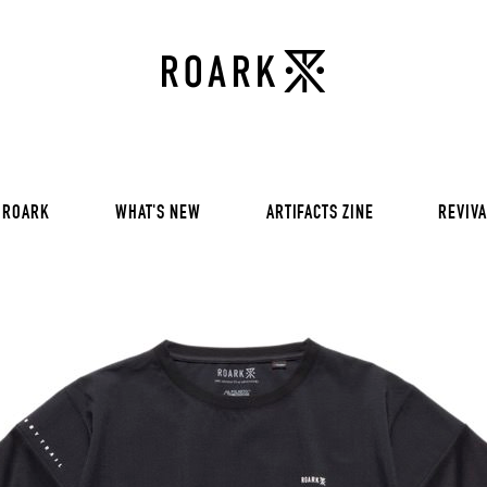
VOL 30:
ADVENTURE NEVER FAIL
VOL 29:
ADVENTURE NEVER FAIL
Sweat
VOL 28:
ADVENTURE NEVER FAIL
SS Tee
RUN AMOK
rts
Pants / Shorts
Trinkets
 ROARK
WHAT'S NEW
ARTIFACTS ZINE
REVIVA
VOL 30:
ADVENTURE NEVER FAIL
VOL 29:
ADVENTURE NEVER FAIL
Sweat
VOL 28:
ADVENTURE NEVER FAIL
SS Tee
RUN AMOK
rts
Pants / Shorts
Trinkets