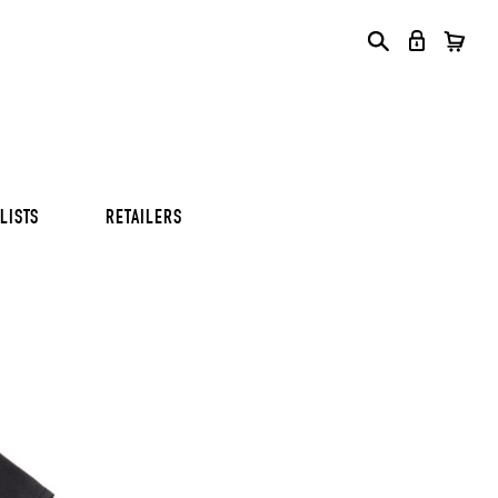
S
S
S
LISTS
RETAILERS
S
S
S