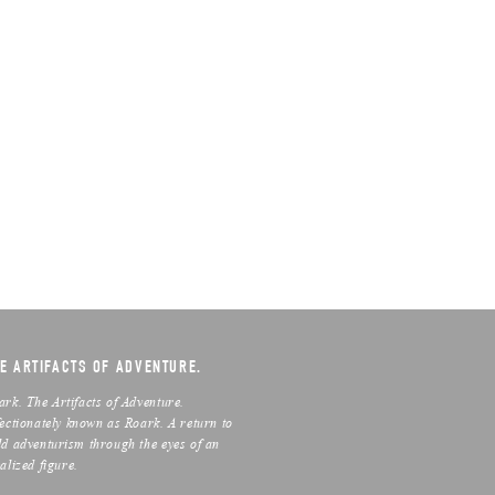
E ARTIFACTS OF ADVENTURE.
ark. The Artifacts of Adventure.
fectionately known as Roark. A return to
ld adventurism through the eyes of an
alized figure.