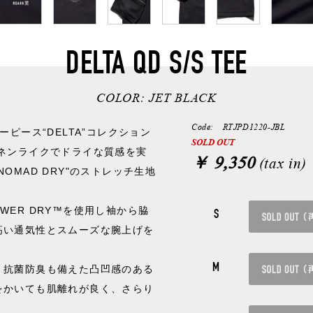
DELTA QD S/S TEE
COLOR:
JET BLACK
Code: RTJPD1220-JBL
ーピース“DELTA”コレクション
SOLD OUT
ネンライクでドライな質感を実
￥ 9,350
(tax in)
OMAD DRY"のストレッチ生地
POWER DRY™を使用し袖から脇
S
高い通気性とスムーズな腕上げを
M
、抗菌防臭も備えた凸凹感のある
をかいても肌離れが良く、さらり
。