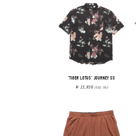
"TIGER LOTUS" JOURNEY SS
￥ 15,950
(tax in)