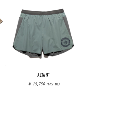
ALTA 5"
￥ 13,750
(tax in)