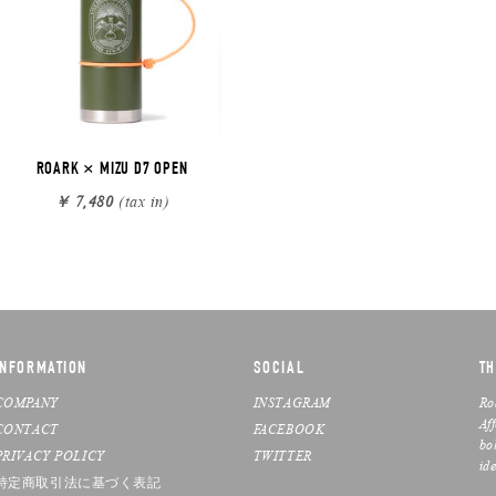
ROARK × MIZU D7 OPEN
￥ 7,480
(tax in)
INFORMATION
SOCIAL
TH
COMPANY
INSTAGRAM
Ro
Af
CONTACT
FACEBOOK
bo
PRIVACY POLICY
TWITTER
ide
特定商取引法に基づく表記