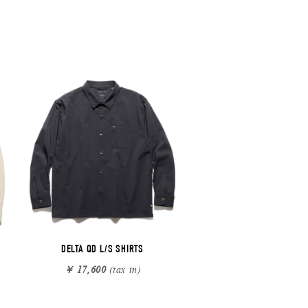
DELTA QD L/S SHIRTS
￥ 17,600
(tax in)