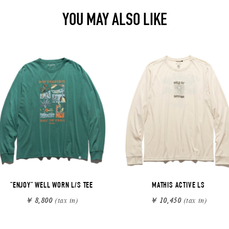
YOU MAY ALSO LIKE
"ENJOY" WELL WORN L/S TEE
MATHIS ACTIVE LS
￥ 8,800
(tax in)
￥ 10,450
(tax in)