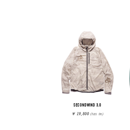
SECONDWIND 3.0
￥ 19,800
(tax in)