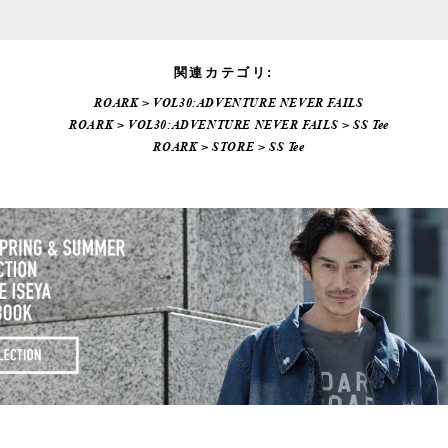
関連カテゴリ:
ROARK
>
VOL30:ADVENTURE NEVER FAILS
ROARK
>
VOL30:ADVENTURE NEVER FAILS
>
SS Tee
ROARK
>
STORE
>
SS Tee