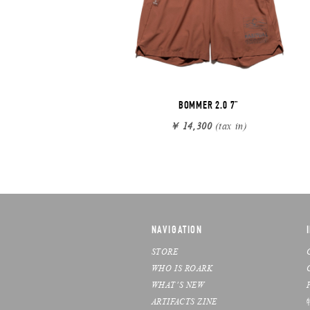
BOMMER 2.0 7"
￥ 14,300
(tax in)
NAVIGATION
STORE
WHO IS ROARK
WHAT’S NEW
ARTIFACTS ZINE