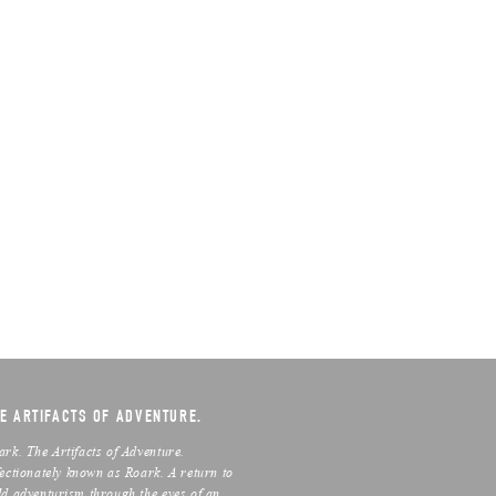
E ARTIFACTS OF ADVENTURE.
ark. The Artifacts of Adventure.
fectionately known as Roark. A return to
ld adventurism through the eyes of an