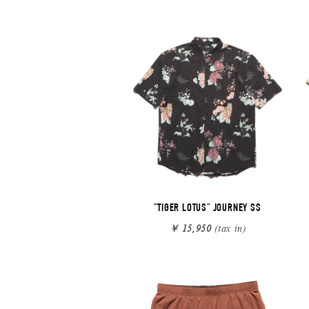
"TIGER LOTUS" JOURNEY SS
￥ 15,950
(tax in)