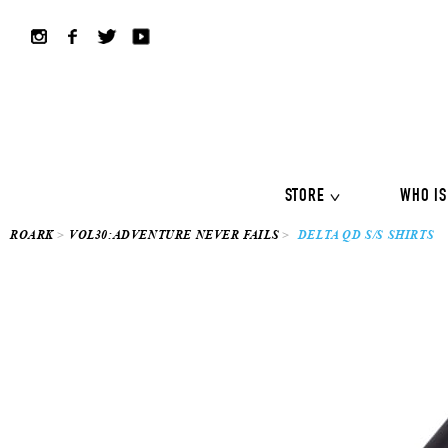
ALL COLLECTION
ALL
Shirts
Jackets&Knits
LS Tee
Boardshorts
Hybrid sho
Headwear
Bags
STORE
WHO IS
ROARK
VOL30:ADVENTURE NEVER FAILS
DELTA QD S/S SHIRTS
ALL COLLECTION
ALL
Shirts
Jackets&Knits
LS Tee
Boardshorts
Hybrid sho
Headwear
Bags