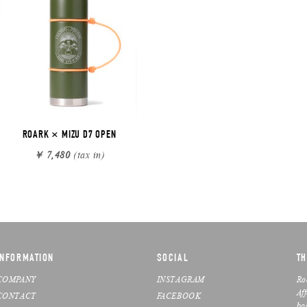
ROARK × MIZU D7 OPEN
￥ 7,480
(tax in)
INFORMATION
SOCIAL
TH
COMPANY
INSTAGRAM
Ro
Af
CONTACT
FACEBOOK
bo