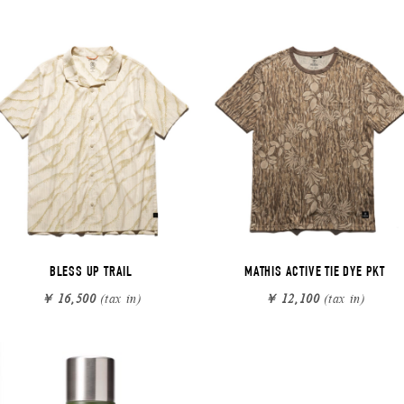
BLESS UP TRAIL
MATHIS ACTIVE TIE DYE PKT
￥ 16,500
(tax in)
￥ 12,100
(tax in)