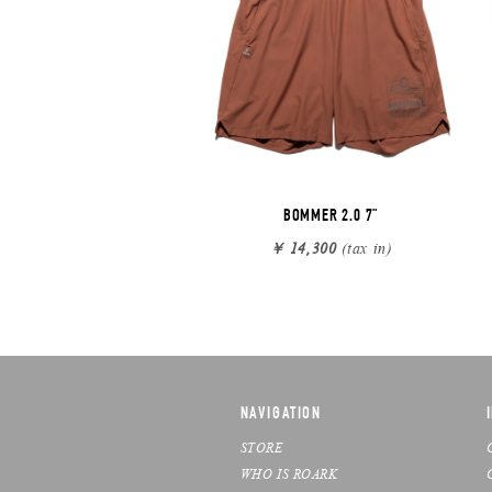
BOMMER 2.0 7"
￥ 14,300
(tax in)
NAVIGATION
STORE
WHO IS ROARK