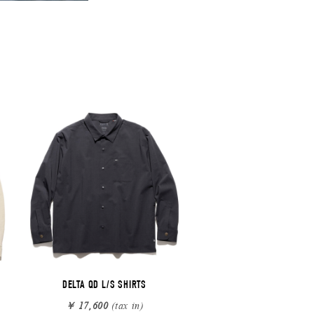
DELTA QD L/S SHIRTS
￥ 17,600
(tax in)