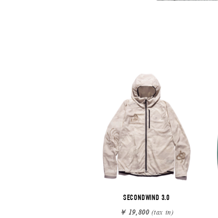
SECONDWIND 3.0
￥ 19,800
(tax in)