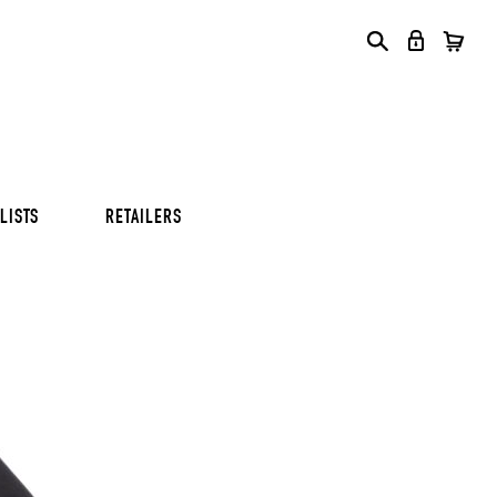
S
S
S
LISTS
RETAILERS
S
S
S