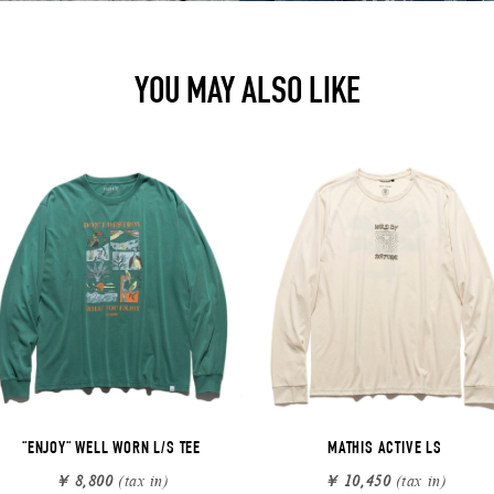
YOU MAY ALSO LIKE
"ENJOY" WELL WORN L/S TEE
MATHIS ACTIVE LS
￥ 8,800
(tax in)
￥ 10,450
(tax in)