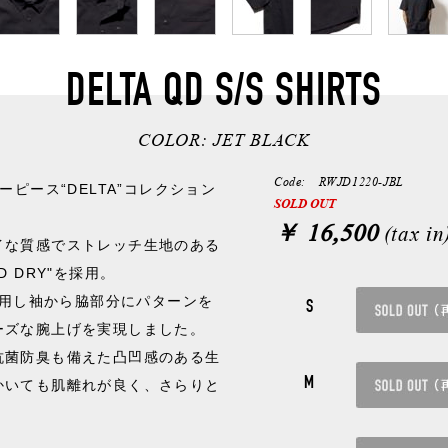
DELTA QD S/S SHIRTS
COLOR:
JET BLACK
Code: RWJD1220-JBL
ーピース“DELTA”コレクション
SOLD OUT
￥ 16,500
(tax in
イな質感でストレッチ生地のある
 DRY"を採用。
Y™を使用し袖から脇部分にパターンを
S
ーズな腕上げを実現しました。
抗菌防臭も備えた凸凹感のある生
M
かいても肌離れが良く、さらりと