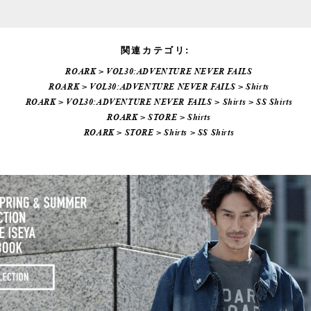
関連カテゴリ:
ROARK
>
VOL30:ADVENTURE NEVER FAILS
ROARK
>
VOL30:ADVENTURE NEVER FAILS
>
Shirts
ROARK
>
VOL30:ADVENTURE NEVER FAILS
>
Shirts
>
SS Shirts
ROARK
>
STORE
>
Shirts
ROARK
>
STORE
>
Shirts
>
SS Shirts