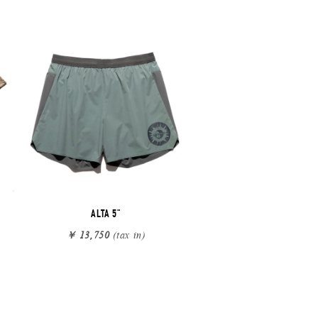
ALTA 5"
￥ 13,750
(tax in)