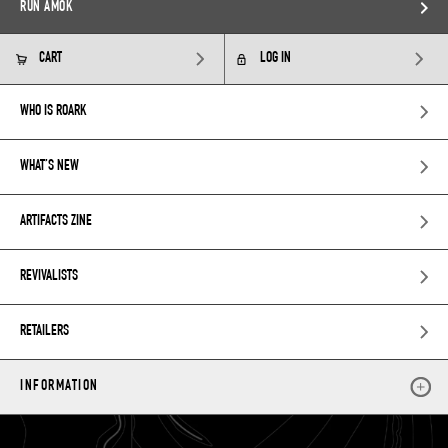
RUN AMOK
CART
LOG IN
WHO IS ROARK
WHAT’S NEW
ARTIFACTS ZINE
REVIVALISTS
RETAILERS
INFORMATION