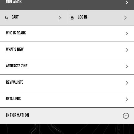
RUN AMOK
CART
LOG IN
WHO IS ROARK
WHAT’S NEW
ARTIFACTS ZINE
REVIVALISTS
RETAILERS
INFORMATION