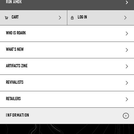
RUN AMOK
CART
LOG IN
WHO IS ROARK
WHAT’S NEW
ARTIFACTS ZINE
REVIVALISTS
RETAILERS
INFORMATION