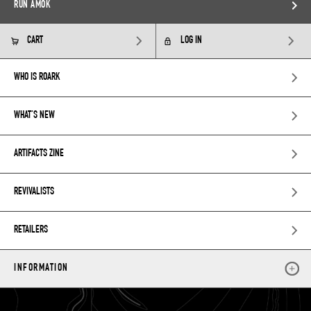
RUN AMOK
CART
LOG IN
WHO IS ROARK
WHAT’S NEW
ARTIFACTS ZINE
REVIVALISTS
RETAILERS
INFORMATION