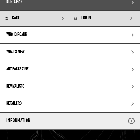
RUN AMOK
CART
LOG IN
WHO IS ROARK
WHAT’S NEW
ARTIFACTS ZINE
REVIVALISTS
RETAILERS
INFORMATION