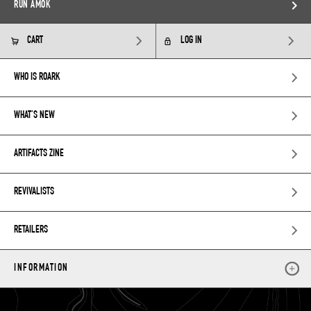
RUN AMOK
CART
LOG IN
WHO IS ROARK
WHAT’S NEW
ARTIFACTS ZINE
REVIVALISTS
RETAILERS
INFORMATION