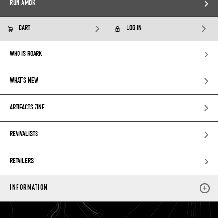
RUN AMOK
CART
LOG IN
WHO IS ROARK
WHAT’S NEW
ARTIFACTS ZINE
REVIVALISTS
RETAILERS
INFORMATION