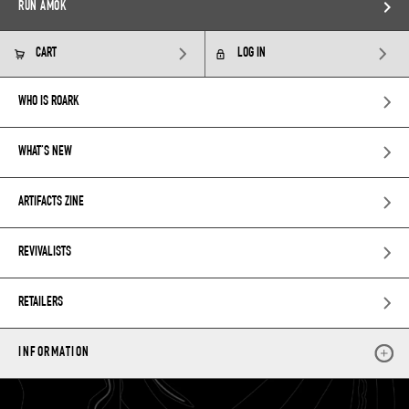
RUN AMOK
CART
LOG IN
WHO IS ROARK
WHAT’S NEW
ARTIFACTS ZINE
REVIVALISTS
RETAILERS
INFORMATION