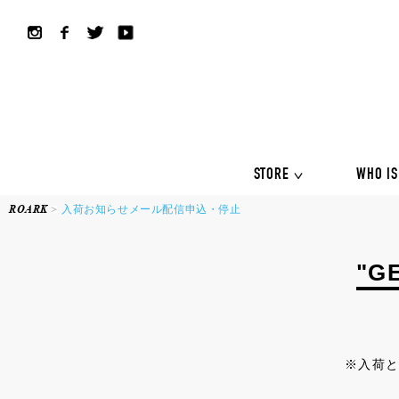
ALL COLLECTION
ALL
Shirts
Jackets&Knits
LS Tee
Boardshorts
Hybrid sho
Headwear
Bags
STORE
WHO IS
ROARK
入荷お知らせメール配信申込・停止
ALL COLLECTION
ALL
Shirts
"G
Jackets&Knits
LS Tee
Boardshorts
Hybrid sho
Headwear
Bags
※入荷