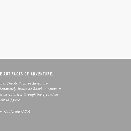
E ARTIFACTS OF ADVENTURE.
ark. The Artifacts of Adventure.
fectionately known as Roark. A return to
ld adventurism through the eyes of an
alized figure.
om California U.S.A