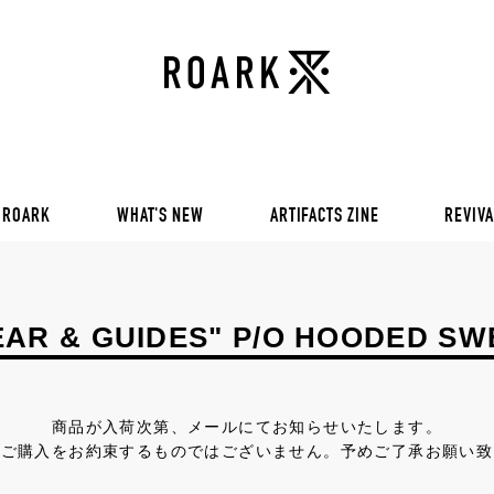
VOL 30:
ADVENTURE NEVER FAIL
VOL 29:
ADVENTURE NEVER FAIL
Sweat
VOL 28:
ADVENTURE NEVER FAIL
SS Tee
RUN AMOK
rts
Pants / Shorts
Trinkets
 ROARK
WHAT'S NEW
ARTIFACTS ZINE
REVIVA
VOL 30:
ADVENTURE NEVER FAIL
VOL 29:
ADVENTURE NEVER FAIL
Sweat
VOL 28:
ADVENTURE NEVER FAIL
EAR & GUIDES" P/O HOODED SW
SS Tee
RUN AMOK
rts
Pants / Shorts
商品が入荷次第、メールにてお知らせいたします。
Trinkets
とご購入をお約束するものではございません。予めご了承お願い致