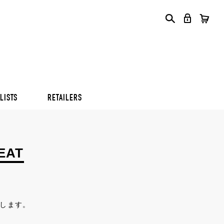
S
S
S
LISTS
RETAILERS
S
S
S
EAT
します。