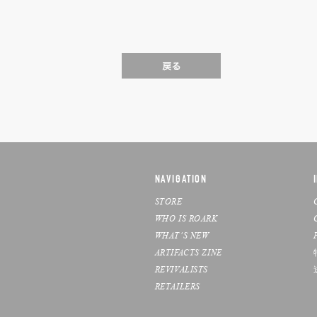
NAVIGATION
STORE
WHO IS ROARK
WHAT’S NEW
ARTIFACTS ZINE
REVIVALISTS
RETAILERS