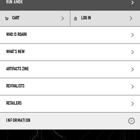
RUN AMOK
CART
LOG IN
WHO IS ROARK
WHAT’S NEW
ARTIFACTS ZINE
REVIVALISTS
RETAILERS
INFORMATION