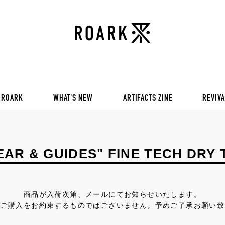
VOL 30:
ADVENTURE NEVER FAIL
VOL 29:
ADVENTURE NEVER FAIL
Sweat
VOL 28:
ADVENTURE NEVER FAIL
SS Tee
RUN AMOK
rts
Pants / Shorts
Trinkets
 ROARK
WHAT'S NEW
ARTIFACTS ZINE
REVIVA
VOL 30:
ADVENTURE NEVER FAIL
VOL 29:
ADVENTURE NEVER FAIL
Sweat
VOL 28:
ADVENTURE NEVER FAIL
EAR & GUIDES" FINE TECH DRY 
SS Tee
RUN AMOK
rts
Pants / Shorts
商品が入荷次第、メールにてお知らせいたします。
Trinkets
とご購入をお約束するものではございません。予めご了承お願い致