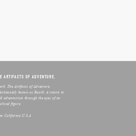
E ARTIFACTS OF ADVENTURE.
ark. The Artifacts of Adventure.
fectionately known as Roark. A return to
ld adventurism through the eyes of an
alized figure.
om California U.S.A