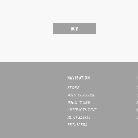
NAVIGATION
STORE
WHO IS ROARK
WHAT’S NEW
ARTIFACTS ZINE
REVIVALISTS
RETAILERS