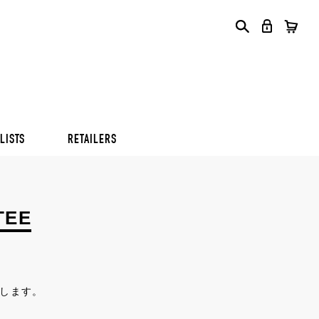
S
S
S
LISTS
RETAILERS
S
S
S
TEE
します。