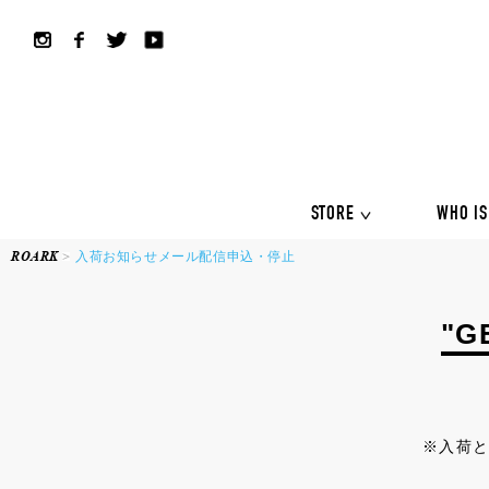
ALL COLLECTION
ALL
Shirts
Jackets&Knits
LS Tee
Boardshorts
Hybrid sho
Headwear
Bags
STORE
WHO IS
ROARK
入荷お知らせメール配信申込・停止
ALL COLLECTION
ALL
Shirts
"G
Jackets&Knits
LS Tee
Boardshorts
Hybrid sho
Headwear
Bags
※入荷