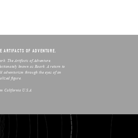
E ARTIFACTS OF ADVENTURE.
ark. The Artifacts of Adventure.
fectionately known as Roark. A return to
ld adventurism through the eyes of an
alized figure.
om California U.S.A