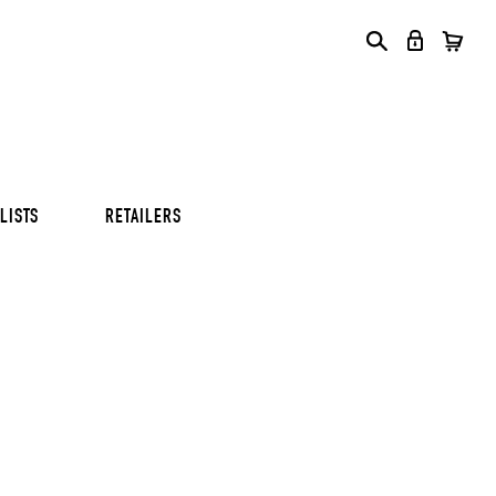
S
S
S
LISTS
RETAILERS
S
S
S