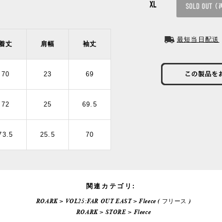
XL
最短当日配送
着丈
肩幅
袖丈
70
23
69
72
25
69.5
73.5
25.5
70
関連カテゴリ:
ROARK
>
VOL25:FAR OUT EAST
>
Fleece ( フリース )
ROARK
>
STORE
>
Fleece