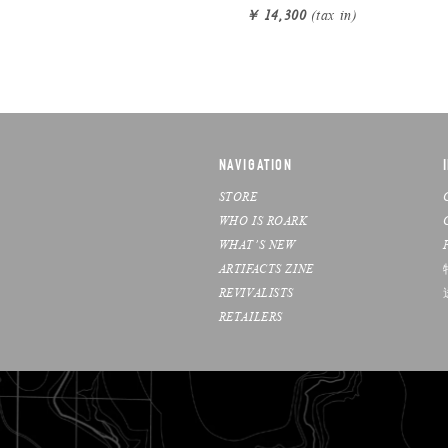
￥ 14,300
(tax in)
NAVIGATION
STORE
WHO IS ROARK
WHAT’S NEW
ARTIFACTS ZINE
REVIVALISTS
RETAILERS