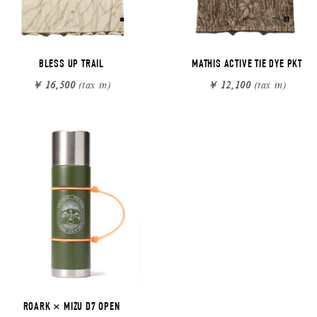
BLESS UP TRAIL
MATHIS ACTIVE TIE DYE PKT
￥ 16,500
(tax in)
￥ 12,100
(tax in)
ROARK × MIZU D7 OPEN