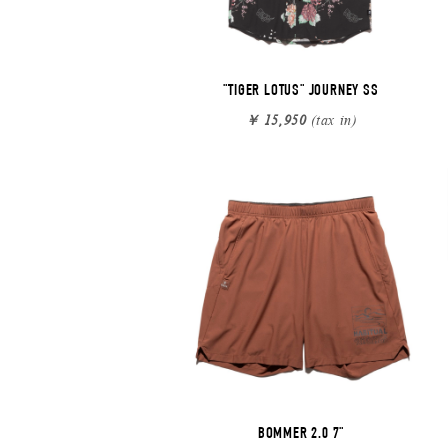
"TIGER LOTUS" JOURNEY SS
￥ 15,950
(tax in)
BOMMER 2.0 7"