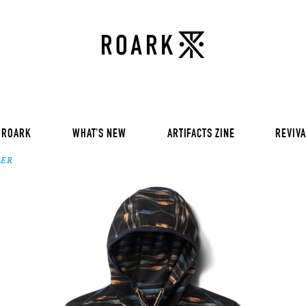
VOL 30:
ADVENTURE NEVER FAIL
VOL 29:
ADVENTURE NEVER FAIL
Sweat
VOL 28:
ADVENTURE NEVER FAIL
SS Tee
RUN AMOK
rts
Pants / Shorts
Trinkets
 ROARK
WHAT'S NEW
ARTIFACTS ZINE
REVIVA
LER
VOL 30:
ADVENTURE NEVER FAIL
VOL 29:
ADVENTURE NEVER FAIL
Sweat
VOL 28:
ADVENTURE NEVER FAIL
SS Tee
RUN AMOK
rts
Pants / Shorts
Trinkets