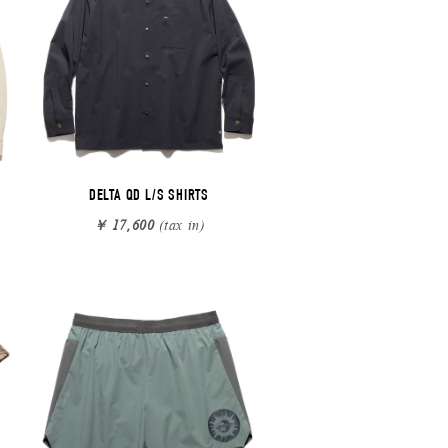
DELTA QD L/S SHIRTS
￥ 17,600
(tax in)