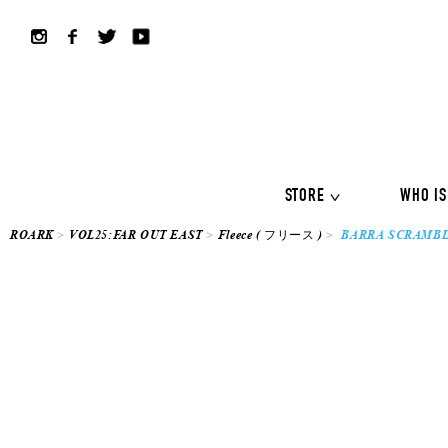
ALL COLLECTION
ALL
Shirts
Jackets&Knits
LS Tee
Boardshorts
Hybrid sho
Headwear
Bags
STORE
WHO IS
ROARK
VOL25:FAR OUT EAST
Fleece ( フリース )
BARRA SCRAMB
ALL COLLECTION
ALL
Shirts
Jackets&Knits
LS Tee
Boardshorts
Hybrid sho
Headwear
Bags