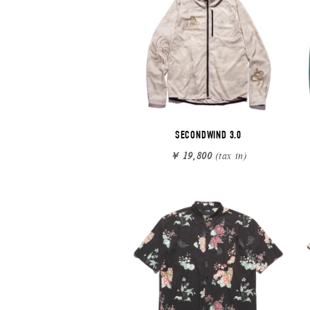
SECONDWIND 3.0
￥ 19,800
(tax in)