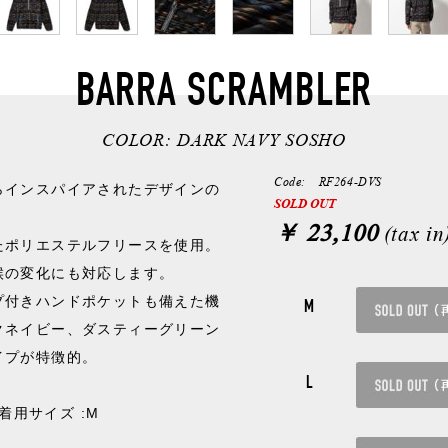
BARRA SCRAMBLER
COLOR:
DARK NAVY SOSHO
Code: RF264-DVS
らインスパイアされたデザインの
SOLD OUT
￥ 23,100
(tax in
たポリエステルフリースを使用。
候の変化にも対応します。
プ付きハンドポケットも備えた機
M
クネイビー、ダスティーグリーン
イプが特徴的。
L
/ 着用サイズ :M