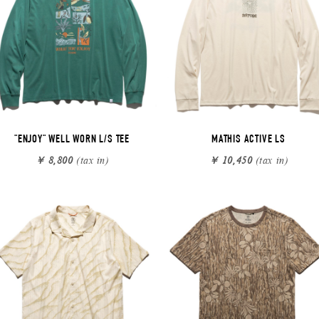
"ENJOY" WELL WORN L/S TEE
MATHIS ACTIVE LS
￥ 8,800
(tax in)
￥ 10,450
(tax in)