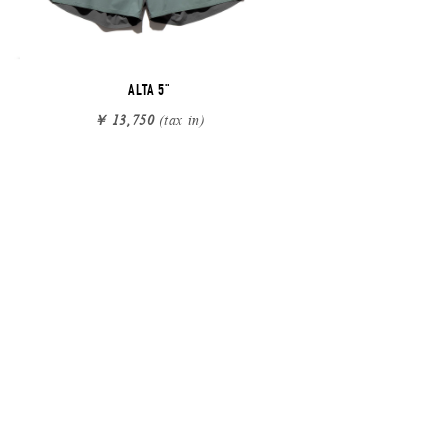
ALTA 5"
￥ 13,750
(tax in)