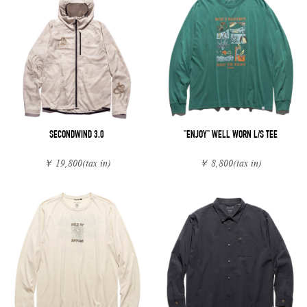
SECONDWIND 3.0
"ENJOY" WELL WORN L/S TEE
￥ 19,800
(tax in)
￥ 8,800
(tax in)