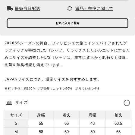
最短当日配送
返品・交換に関して
お気に入りに登録
2026SSシーズンの舞台、フィリピンでの旅にインスパイアされたグ
ラフィックが特徴のL/S Tシャツ。リラックスしたシルエットにするた
めにサイズを調整したL/S Tシャツは、非常に柔らかく肌触りも抜群。
抗菌＆防臭機能も備えています。
JAPANサイズにつき、通常サイズをおすすめします。
素材：
本体：綿100％ リブ部分：コットン96% ポリウレタン4%
サイズ
サイズ
身幅
着丈
肩幅
袖丈
S
55
66
48
63.5
M
58
69
50
65