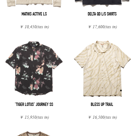
MATHIS ACTIVE LS
DELTA QD L/S SHIRTS
￥ 10,450
(tax in)
￥ 17,600
(tax in)
"TIGER LOTUS" JOURNEY SS
BLESS UP TRAIL
￥ 15,950
(tax in)
￥ 16,500
(tax in)