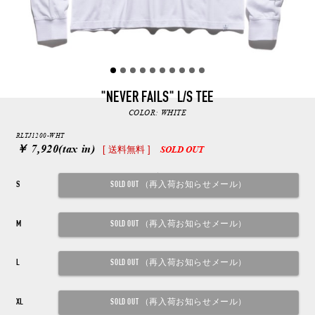
"NEVER FAILS" L/S TEE
COLOR:
WHITE
RLTJ1200-WHT
￥ 7,920
(tax in)
[ 送料無料 ]
SOLD OUT
S
M
L
XL