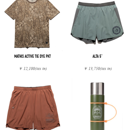
MATHIS ACTIVE TIE DYE PKT
ALTA 5"
￥ 12,100
(tax in)
￥ 13,750
(tax in)