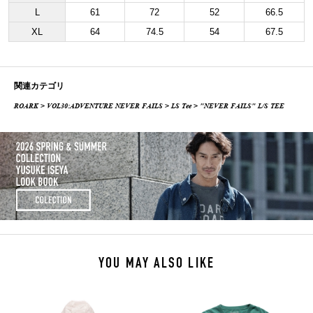
L
61
72
52
66.5
XL
64
74.5
54
67.5
関連カテゴリ
ROARK
>
VOL30:ADVENTURE NEVER FAILS
>
LS Tee
> "NEVER FAILS" L/S TEE
YOU MAY ALSO LIKE