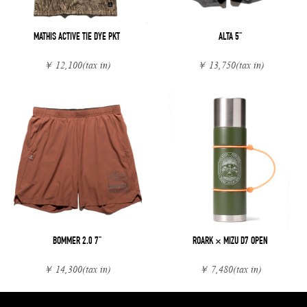
MATHIS ACTIVE TIE DYE PKT
ALTA 5"
￥ 12,100
(tax in)
￥ 13,750
(tax in)
BOMMER 2.0 7"
ROARK × MIZU D7 OPEN
￥ 14,300
(tax in)
￥ 7,480
(tax in)