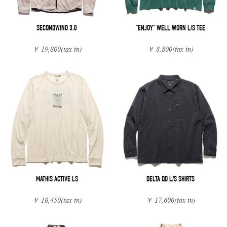
SECONDWIND 3.0
"ENJOY" WELL WORN L/S TEE
￥ 19,800
(tax in)
￥ 8,800
(tax in)
MATHIS ACTIVE LS
DELTA QD L/S SHIRTS
￥ 10,450
(tax in)
￥ 17,600
(tax in)