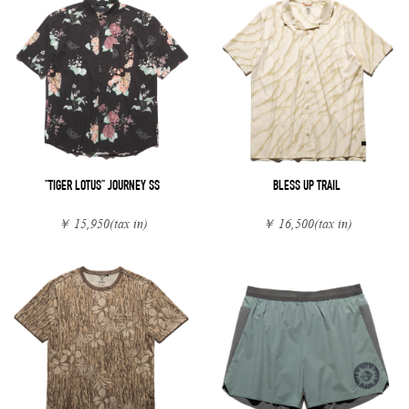
"TIGER LOTUS" JOURNEY SS
BLESS UP TRAIL
￥ 15,950
(tax in)
￥ 16,500
(tax in)