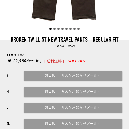
BROKEN TWILL ST NEW TRAVEL PANTS - REGULAR FIT
COLOR:
ARMY
RPJ551-ARM
￥ 12,980
(tax in)
[ 送料無料 ]
SOLD OUT
S
M
L
XL