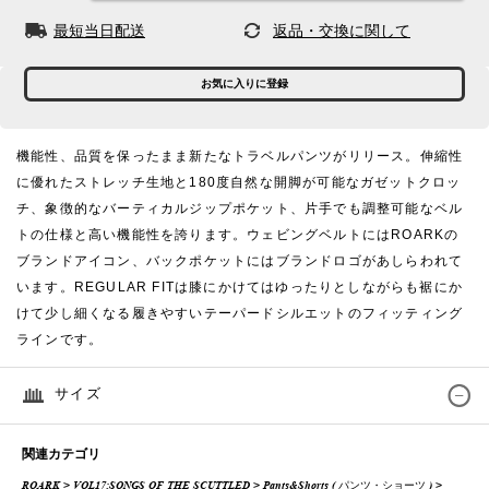
最短当日配送
返品・交換に関して
お気に入りに登録
機能性、品質を保ったまま新たなトラベルパンツがリリース。伸縮性
に優れたストレッチ生地と180度自然な開脚が可能なガゼットクロッ
チ、象徴的なバーティカルジップポケット、片手でも調整可能なベル
トの仕様と高い機能性を誇ります。ウェビングベルトにはROARKの
ブランドアイコン、バックポケットにはブランドロゴがあしらわれて
います。REGULAR FITは膝にかけてはゆったりとしながらも裾にか
けて少し細くなる履きやすいテーパードシルエットのフィッティング
ラインです。
サイズ
関連カテゴリ
ROARK
>
VOL17:SONGS OF THE SCUTTLED
>
Pants&Shorts ( パンツ・ショーツ )
>