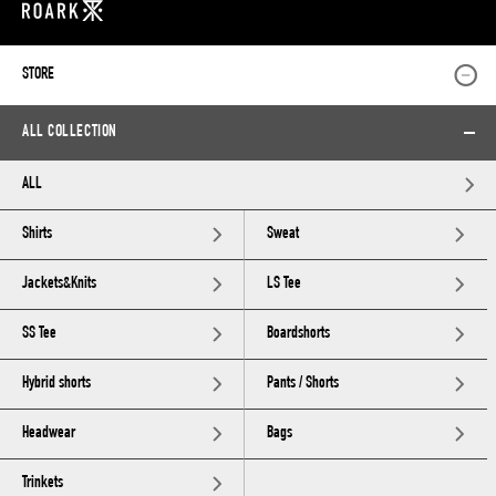
STORE
ALL COLLECTION
ALL
Shirts
Sweat
Jackets&Knits
LS Tee
SS Tee
Boardshorts
Hybrid shorts
Pants / Shorts
Headwear
Bags
Trinkets