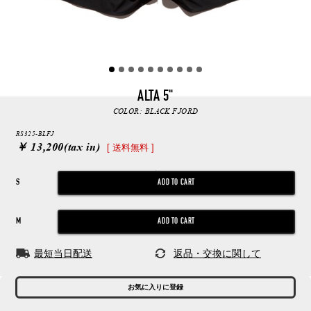
ALTA 5"
COLOR:
BLACK FJORD
RS325-BLFJ
￥ 13,200
(tax in)
[ 送料無料 ]
S
M
最短当日配送
返品・交換に関して
お気に入りに登録