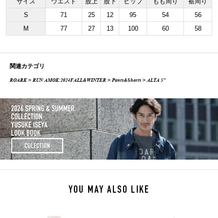
サイズ
ウエスト
股上
股下
ヒップ
もも周り
裾周り
S
71
25
12
95
54
56
M
77
27
13
100
60
58
関連カテゴリ
ROARK
>
RUN AMOK:2024FALL&WINTER
>
Pants&Shorts
> ALTA 5"
YOU MAY ALSO LIKE