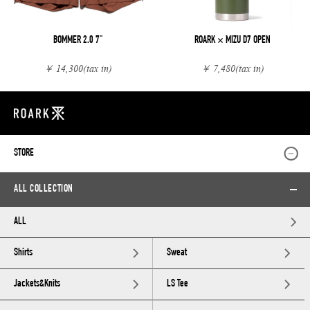
BOMMER 2.0 7"
ROARK × MIZU D7 OPEN
￥ 14,300
(tax in)
￥ 7,480
(tax in)
STORE
ALL COLLECTION
ALL
Shirts
Sweat
Jackets&Knits
LS Tee