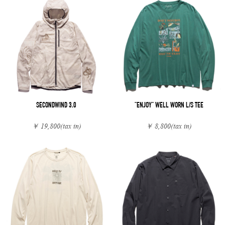
SECONDWIND 3.0
"ENJOY" WELL WORN L/S TEE
￥ 19,800
(tax in)
￥ 8,800
(tax in)