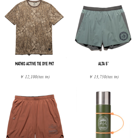
MATHIS ACTIVE TIE DYE PKT
ALTA 5"
￥ 12,100
(tax in)
￥ 13,750
(tax in)