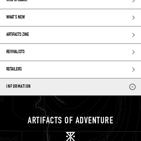
WHO IS ROARK
WHAT’S NEW
ARTIFACTS ZINE
REVIVALISTS
RETAILERS
INFORMATION
ARTIFACTS OF ADVENTURE