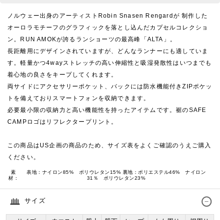
ノルウェー出身のアーティストRobin Snasen Rengardが 制作した
オーロラモチーフのグラフィックを落とし込んだカプセルコレクショ
ン。RUN AMOKが誇るランショーツの最高峰「ALTA」。
長距離用にデザインされていますが、どんなランナーにも適していま
す。軽量かつ4wayストレッチの高い伸縮性と吸湿発散性はいつまでも
着心地の良さをキープしてくれます。
両サイドにアクセサリーポケット、バックには防水機能付きZIPポケッ
トを備えておりスマートフォンを収納できます。
必要最小限の収納力と高い機能性を持ったアイテムです。裾のSAFE
CAMPロゴはリフレクタープリント。
この商品はUS企画の商品のため、サイズ表をよくご確認のうえご購入
ください。
素
表地：ナイロン85% ポリウレタン15% 裏地：ポリエステル46% ナイロン
材：
31％ ポリウレタン23%
サイズ