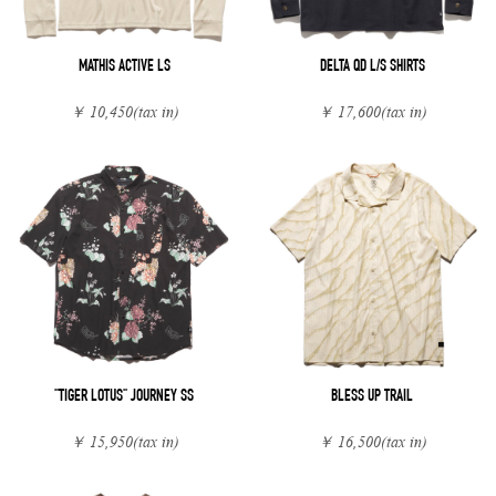
MATHIS ACTIVE LS
DELTA QD L/S SHIRTS
￥ 10,450
(tax in)
￥ 17,600
(tax in)
"TIGER LOTUS" JOURNEY SS
BLESS UP TRAIL
￥ 15,950
(tax in)
￥ 16,500
(tax in)