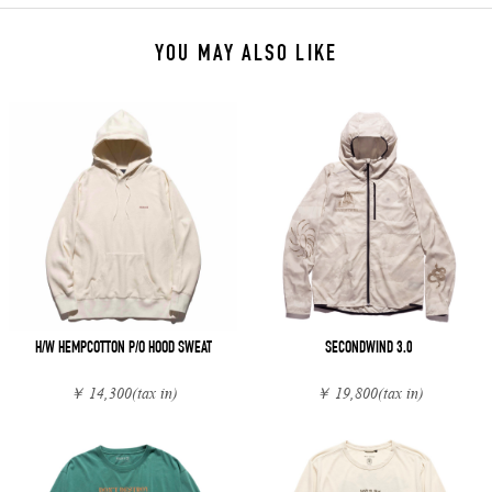
YOU MAY ALSO LIKE
H/W HEMPCOTTON P/O HOOD SWEAT
SECONDWIND 3.0
￥ 14,300
(tax in)
￥ 19,800
(tax in)