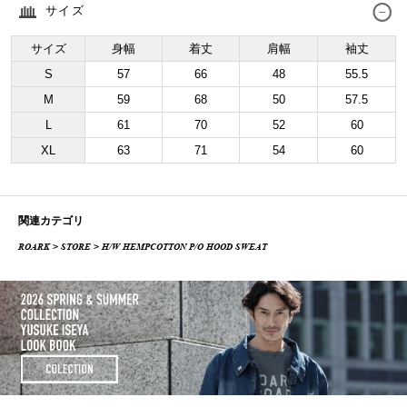
サイズ
サイズ
身幅
着丈
肩幅
袖丈
S
57
66
48
55.5
M
59
68
50
57.5
L
61
70
52
60
XL
63
71
54
60
関連カテゴリ
ROARK
>
STORE
> H/W HEMPCOTTON P/O HOOD SWEAT