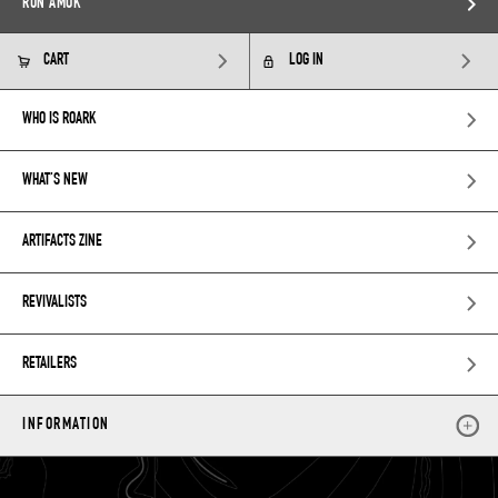
RUN AMOK
CART
LOG IN
WHO IS ROARK
WHAT’S NEW
ARTIFACTS ZINE
REVIVALISTS
RETAILERS
INFORMATION