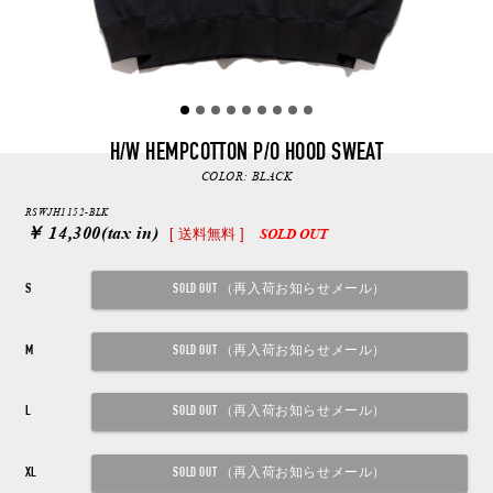
H/W HEMPCOTTON P/O HOOD SWEAT
COLOR:
BLACK
RSWJH1152-BLK
￥ 14,300
(tax in)
[ 送料無料 ]
SOLD OUT
S
M
L
XL