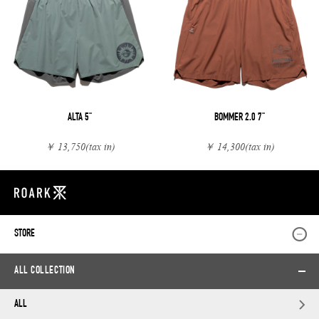
ALTA 5"
BOMMER 2.0 7"
￥ 13,750
(tax in)
￥ 14,300
(tax in)
STORE
ALL COLLECTION
ALL