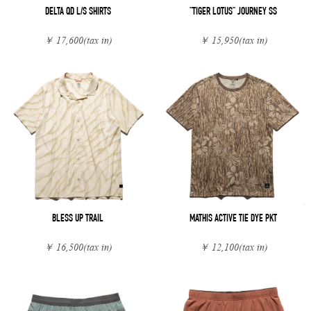
DELTA QD L/S SHIRTS
"TIGER LOTUS" JOURNEY SS
￥ 17,600
(tax in)
￥ 15,950
(tax in)
BLESS UP TRAIL
MATHIS ACTIVE TIE DYE PKT
￥ 16,500
(tax in)
￥ 12,100
(tax in)