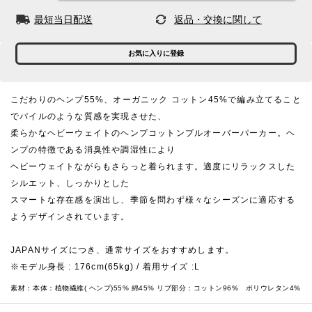
最短当日配送
返品・交換に関して
お気に入りに登録
こだわりのヘンプ55%、オーガニック コットン45%で編み立てること
でパイルのような質感を実現させた、
柔らかなヘビーウェイトのヘンプコットンプルオーバーパーカー。ヘ
ンプの特徴である消臭性や調湿性により
ヘビーウェイトながらもさらっと着られます。適度にリラックスした
シルエット、しっかりとした
スマートな存在感を演出し、季節を問わず様々なシーズンに適応する
ようデザインされています。
JAPANサイズにつき、通常サイズをおすすめします。
※モデル身長 : 176cm(65kg) / 着用サイズ :L
素材：
本体：植物繊維( ヘンプ)55% 綿45% リブ部分：コットン96% ポリウレタン4%