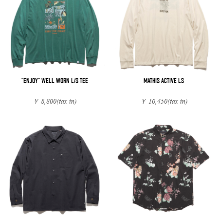
"ENJOY" WELL WORN L/S TEE
MATHIS ACTIVE LS
￥ 8,800
(tax in)
￥ 10,450
(tax in)