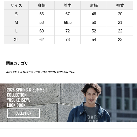
サイズ
身幅
着丈
肩幅
袖丈
S
56
67
48
20
M
58
69.5
50
21
L
60
72
52
22
XL
62
73
54
23
関連カテゴリ
ROARK
>
STORE
> H/W HEMPCOTTON S/S TEE