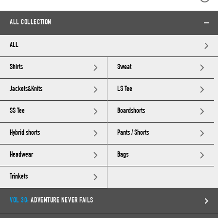
ALL COLLECTION
ALL
Shirts
Sweat
Jackets&Knits
LS Tee
SS Tee
Boardshorts
Hybrid shorts
Pants / Shorts
Headwear
Bags
Trinkets
VOL 30:
ADVENTURE NEVER FAILS