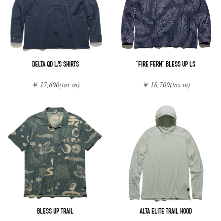
DELTA QD L/S SHIRTS
"FIRE FERN" BLESS UP LS
￥ 17,600
(tax in)
￥ 18,700
(tax in)
BLESS UP TRAIL
ALTA ELITE TRAIL HOOD