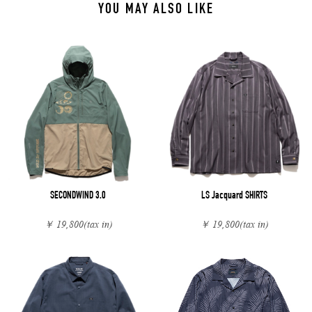
YOU MAY ALSO LIKE
SECONDWIND 3.0
LS Jacquard SHIRTS
￥ 19,800
(tax in)
￥ 19,800
(tax in)