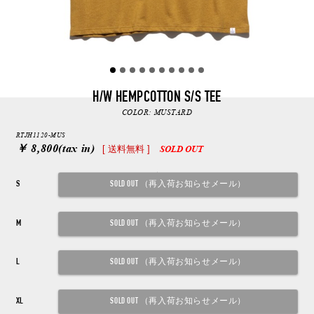
H/W HEMPCOTTON S/S TEE
COLOR:
MUSTARD
RTJH1120-MUS
￥ 8,800
(tax in)
[ 送料無料 ]
SOLD OUT
S
M
L
XL