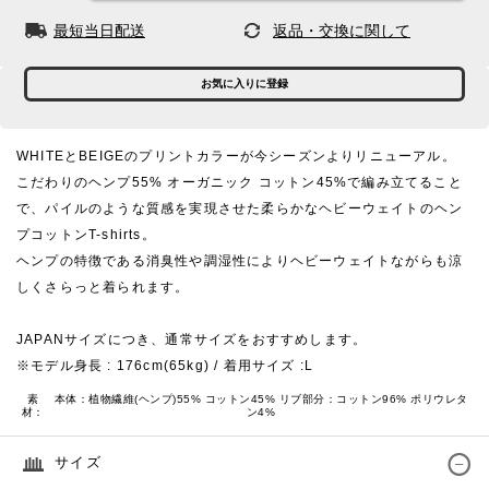
最短当日配送
返品・交換に関して
お気に入りに登録
WHITEとBEIGEのプリントカラーが今シーズンよりリニューアル。
こだわりのヘンプ55% オーガニック コットン45%で編み立てること
で、パイルのような質感を実現させた柔らかなヘビーウェイトのヘン
プコットンT-shirts。
ヘンプの特徴である消臭性や調湿性によりヘビーウェイトながらも涼
しくさらっと着られます。
JAPANサイズにつき、通常サイズをおすすめします。
※モデル身長 : 176cm(65kg) / 着用サイズ :L
素
本体：植物繊維(ヘンプ)55% コットン45% リブ部分：コットン96% ポリウレタ
材：
ン4%
サイズ