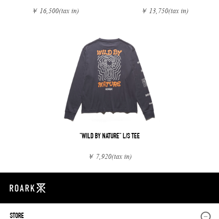
￥ 16,500
(tax in)
￥ 13,750
(tax in)
"WILD BY NATURE" L/S TEE
￥ 7,920
(tax in)
STORE