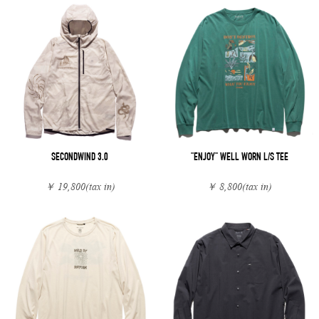
SECONDWIND 3.0
"ENJOY" WELL WORN L/S TEE
￥ 19,800
(tax in)
￥ 8,800
(tax in)