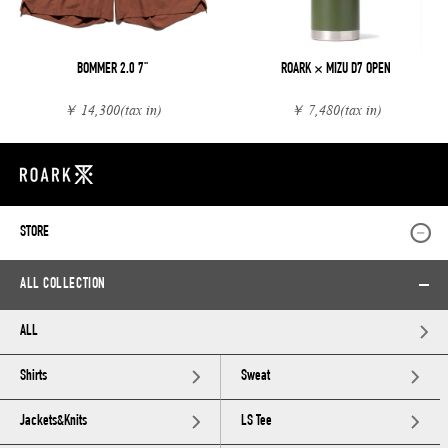
BOMMER 2.0 7"
ROARK × MIZU D7 OPEN
￥ 14,300
(tax in)
￥ 7,480
(tax in)
STORE
ALL COLLECTION
ALL
Shirts
Sweat
Jackets&Knits
LS Tee