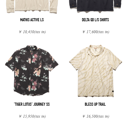
MATHIS ACTIVE LS
DELTA QD L/S SHIRTS
￥ 10,450
(tax in)
￥ 17,600
(tax in)
"TIGER LOTUS" JOURNEY SS
BLESS UP TRAIL
￥ 15,950
(tax in)
￥ 16,500
(tax in)