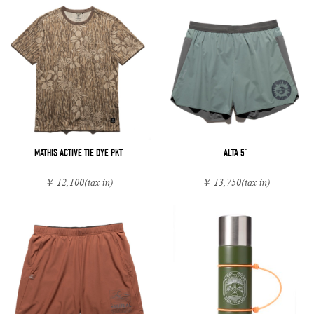
MATHIS ACTIVE TIE DYE PKT
ALTA 5"
￥ 12,100
(tax in)
￥ 13,750
(tax in)