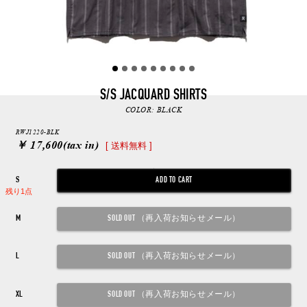
S/S JACQUARD SHIRTS
COLOR:
BLACK
RWJ1220-BLK
￥ 17,600
(tax in)
[ 送料無料 ]
S
残り1点
M
L
XL