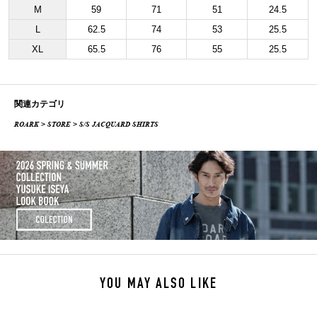
M
59
71
51
24.5
L
62.5
74
53
25.5
XL
65.5
76
55
25.5
関連カテゴリ
ROARK
>
STORE
> S/S JACQUARD SHIRTS
YOU MAY ALSO LIKE