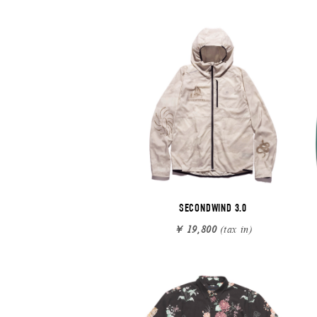
SECONDWIND 3.0
￥ 19,800
(tax in)