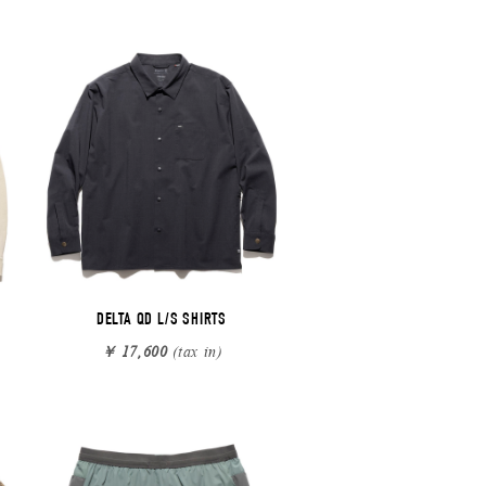
DELTA QD L/S SHIRTS
￥ 17,600
(tax in)