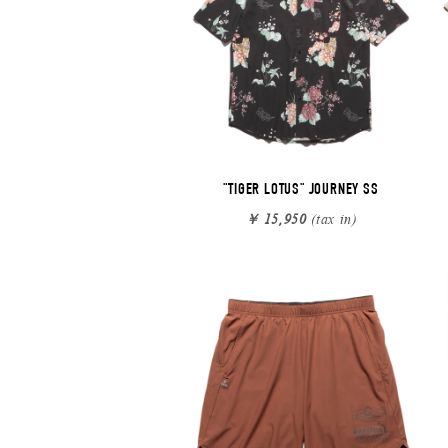
"TIGER LOTUS" JOURNEY SS
￥ 15,950
(tax in)