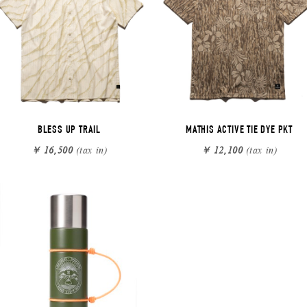
BLESS UP TRAIL
MATHIS ACTIVE TIE DYE PKT
￥ 16,500
(tax in)
￥ 12,100
(tax in)