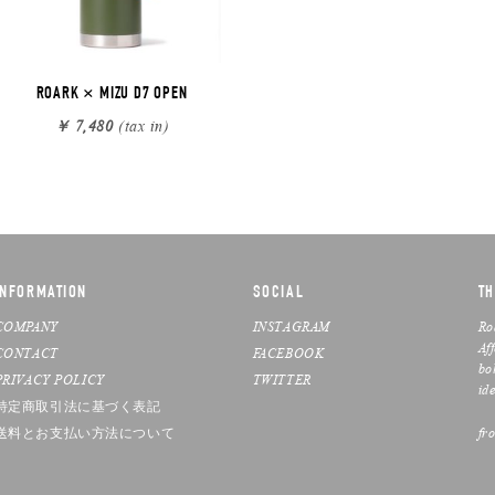
ROARK × MIZU D7 OPEN
￥ 7,480
(tax in)
INFORMATION
SOCIAL
TH
COMPANY
INSTAGRAM
Ro
Af
CONTACT
FACEBOOK
bo
PRIVACY POLICY
TWITTER
ide
特定商取引法に基づく表記
送料とお支払い方法について
fr