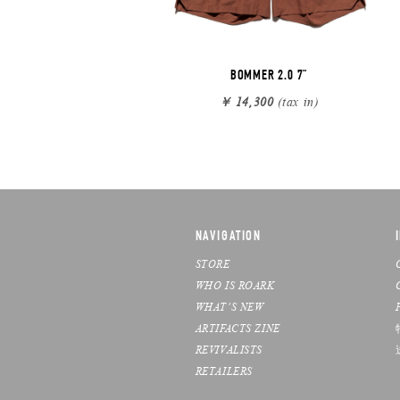
BOMMER 2.0 7"
￥ 14,300
(tax in)
NAVIGATION
STORE
WHO IS ROARK
WHAT’S NEW
ARTIFACTS ZINE
REVIVALISTS
RETAILERS