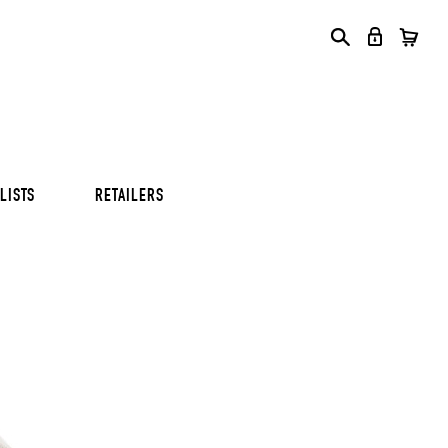
S
S
S
LISTS
RETAILERS
S
S
S