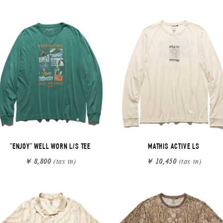
"ENJOY" WELL WORN L/S TEE
MATHIS ACTIVE LS
￥ 8,800
(tax in)
￥ 10,450
(tax in)