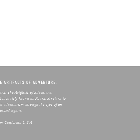
E ARTIFACTS OF ADVENTURE.
ark. The Artifacts of Adventure.
fectionately known as Roark. A return to
ld adventurism through the eyes of an
alized figure.
om California U.S.A