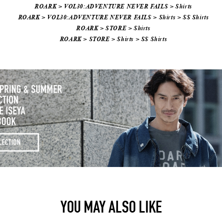
ROARK
>
VOL30:ADVENTURE NEVER FAILS
>
Shirts
ROARK
>
VOL30:ADVENTURE NEVER FAILS
>
Shirts
>
SS Shirts
ROARK
>
STORE
>
Shirts
ROARK
>
STORE
>
Shirts
>
SS Shirts
YOU MAY ALSO LIKE