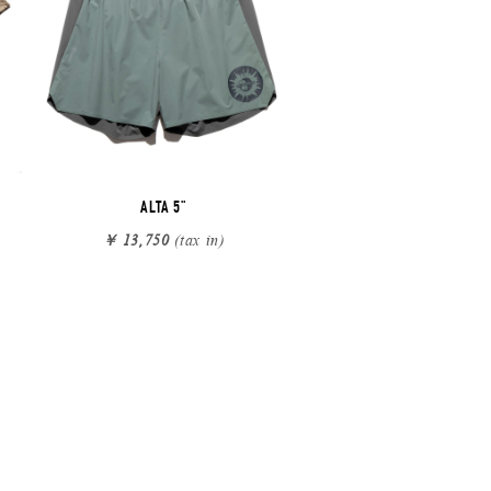
ALTA 5"
￥ 13,750
(tax in)