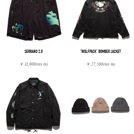
SERRANO 2.0
"WOLFPACK" BOMBER JACKET
￥ 11,000
(tax in)
￥ 27,500
(tax in)