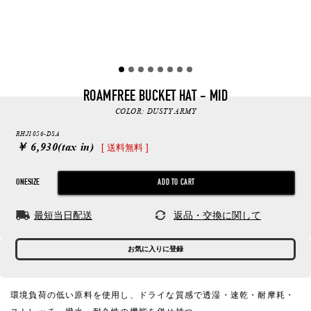
ROAMFREE BUCKET HAT - MID
COLOR:
DUSTY ARMY
RHJ1056-DSA
￥ 6,930
(tax in)
[ 送料無料 ]
ONESIZE
最短当日配送
返品・交換に関して
お気に入りに登録
環境負荷の低い原料を使用し、ドライな質感で透湿・速乾・耐摩耗・