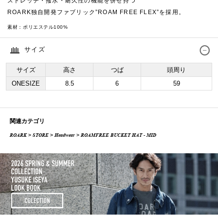
ストレッチ・撥水・耐久性の機能を併せ持つ
ROARK独自開発ファブリック”ROAM FREE FLEX”を採用。
素材：
ポリエステル100%
サイズ
サイズ
高さ
つば
頭周り
ONESIZE
8.5
6
59
関連カテゴリ
ROARK
>
STORE
>
Headwear
> ROAMFREE BUCKET HAT - MID