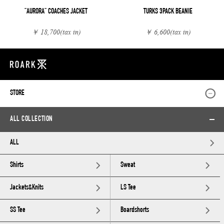
"AURORA" COACHES JACKET
TURKS 3PACK BEANIE
￥ 18,700
(tax in)
￥ 6,600
(tax in)
STORE
ALL COLLECTION
ALL
Shirts
Sweat
Jackets&Knits
LS Tee
SS Tee
Boardshorts