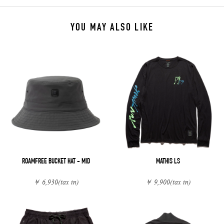
YOU MAY ALSO LIKE
ROAMFREE BUCKET HAT - MID
MATHIS LS
￥ 6,930
(tax in)
￥ 9,900
(tax in)