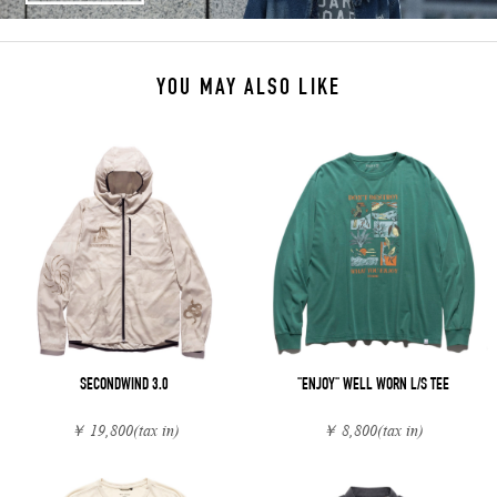
YOU MAY ALSO LIKE
SECONDWIND 3.0
"ENJOY" WELL WORN L/S TEE
￥ 19,800
(tax in)
￥ 8,800
(tax in)