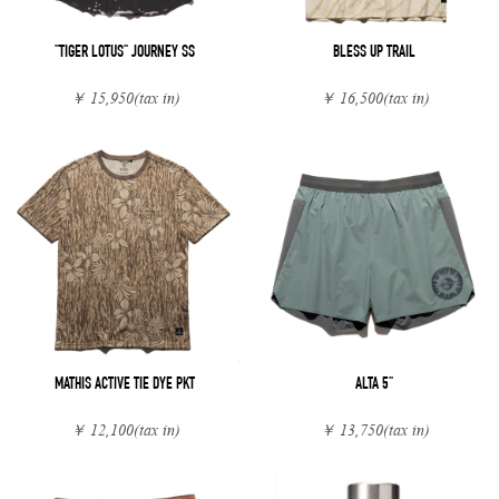
"TIGER LOTUS" JOURNEY SS
BLESS UP TRAIL
￥ 15,950
(tax in)
￥ 16,500
(tax in)
MATHIS ACTIVE TIE DYE PKT
ALTA 5"
￥ 12,100
(tax in)
￥ 13,750
(tax in)