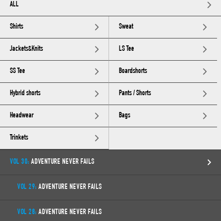
ALL
Shirts
Sweat
Jackets&Knits
LS Tee
SS Tee
Boardshorts
Hybrid shorts
Pants / Shorts
Headwear
Bags
Trinkets
VOL 30:
ADVENTURE NEVER FAILS
VOL 29:
ADVENTURE NEVER FAILS
VOL 28:
ADVENTURE NEVER FAILS