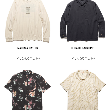
MATHIS ACTIVE LS
DELTA QD L/S SHIRTS
￥ 10,450
(tax in)
￥ 17,600
(tax in)