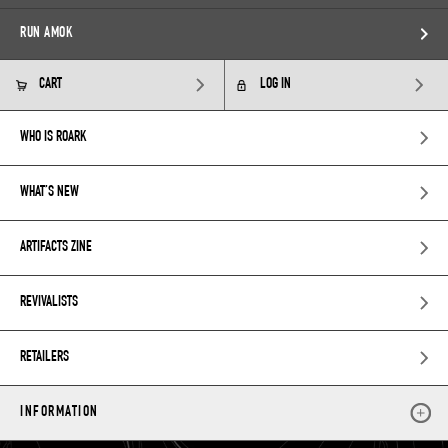
RUN AMOK
CART
LOG IN
WHO IS ROARK
WHAT’S NEW
ARTIFACTS ZINE
REVIVALISTS
RETAILERS
INFORMATION