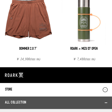
BOMMER 2.0 7"
ROARK × MIZU D7 OPEN
￥ 14,300
(tax in)
￥ 7,480
(tax in)
STORE
ALL COLLECTION