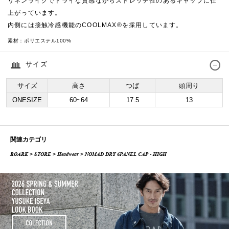
リネンライクでドライな質感ながらストレッチ性のあるキャップに仕
上がっています。
内側には接触冷感機能のCOOLMAX®を採用しています。
素材：
ポリエステル100%
サイズ
サイズ
高さ
つば
頭周り
ONESIZE
60~64
17.5
13
関連カテゴリ
ROARK
>
STORE
>
Headwear
> NOMAD DRY 6PANEL CAP - HIGH