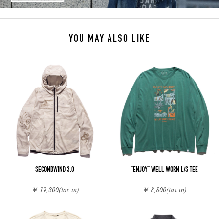
YOU MAY ALSO LIKE
SECONDWIND 3.0
"ENJOY" WELL WORN L/S TEE
￥ 19,800
(tax in)
￥ 8,800
(tax in)