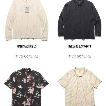
MATHIS ACTIVE LS
DELTA QD L/S SHIRTS
￥ 10,450
(tax in)
￥ 17,600
(tax in)