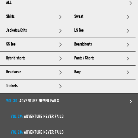
ALL
Shirts
Sweat
Jackets&Knits
LS Tee
SS Tee
Boardshorts
Hybrid shorts
Pants / Shorts
Headwear
Bags
Trinkets
VOL 30:
ADVENTURE NEVER FAILS
VOL 29:
ADVENTURE NEVER FAILS
VOL 28:
ADVENTURE NEVER FAILS