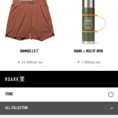
BOMMER 2.0 7"
ROARK × MIZU D7 OPEN
￥ 14,300
(tax in)
￥ 7,480
(tax in)
STORE
ALL COLLECTION