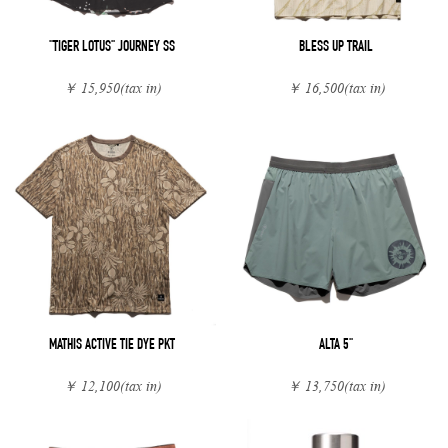
"TIGER LOTUS" JOURNEY SS
BLESS UP TRAIL
￥ 15,950
(tax in)
￥ 16,500
(tax in)
MATHIS ACTIVE TIE DYE PKT
ALTA 5"
￥ 12,100
(tax in)
￥ 13,750
(tax in)