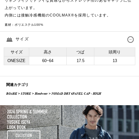
リネンライクでドライな質感ながらストレッチ性のあるキャップに仕
上がっています。
内側には接触冷感機能のCOOLMAX®を採用しています。
素材：
ポリエステル100%
サイズ
サイズ
高さ
つば
頭周り
ONESIZE
60~64
17.5
13
関連カテゴリ
ROARK
>
STORE
>
Headwear
> NOMAD DRY 6PANEL CAP - HIGH