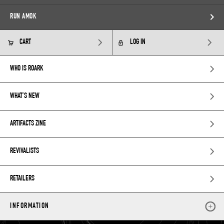
RUN AMOK
CART
LOG IN
WHO IS ROARK
WHAT’S NEW
ARTIFACTS ZINE
REVIVALISTS
RETAILERS
INFORMATION