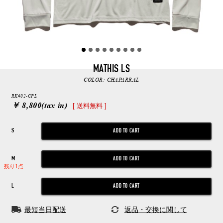
MATHIS LS
COLOR:
CHAPARRAL
RK402-CPL
￥ 8,800
(tax in)
[ 送料無料 ]
S
M
残り1点
L
最短当日配送
返品・交換に関して