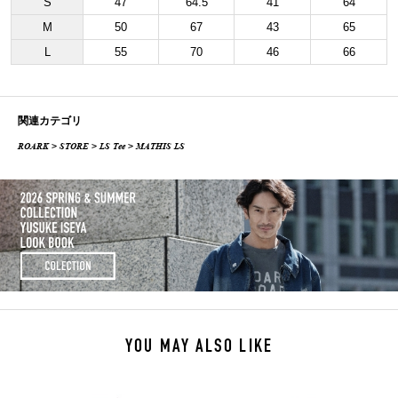
S
47
64.5
41
64
M
50
67
43
65
L
55
70
46
66
関連カテゴリ
ROARK
>
STORE
>
LS Tee
> MATHIS LS
YOU MAY ALSO LIKE