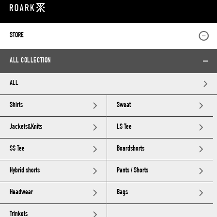
STORE
ALL COLLECTION
ALL
Shirts
Sweat
Jackets&Knits
LS Tee
SS Tee
Boardshorts
Hybrid shorts
Pants / Shorts
Headwear
Bags
Trinkets