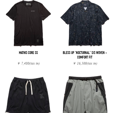
MATHIS CORE SS
BLESS UP "NOCTURNAL" S/S WOVEN -
COMFORT FIT
￥ 7,480
(tax in)
￥ 16,500
(tax in)