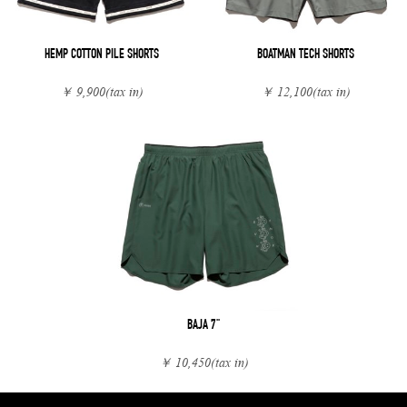
HEMP COTTON PILE SHORTS
BOATMAN TECH SHORTS
￥ 9,900
(tax in)
￥ 12,100
(tax in)
BAJA 7"
￥ 10,450
(tax in)