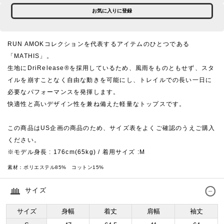
お気に入りに登録
RUN AMOKコレクションを代表するアイテムのひとつである
「MATHIS」。
生地にDriRelease®を採用しているため、風雨をものともせず、スタ
イルを崩すことなく自由な動きを可能にし、トレイルでの長い一日に
必要なパフォーマンスを発揮します。
快適性と高いデザイン性を兼ね備えた軽量なトップスです。
この商品はUS企画の商品のため、サイズ表をよくご確認のうえご購入
ください。
※モデル身長 : 176cm(65kg) / 着用サイズ :M
素材：
ポリエステル85% コットン15%
サイズ
サイズ
身幅
着丈
肩幅
袖丈