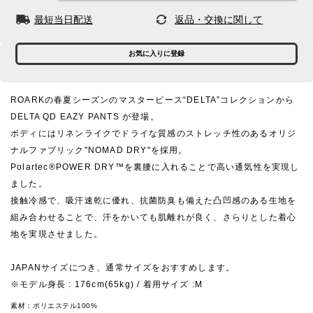
最短当日配送
返品・交換に関して
お気に入りに登録
ROARKの春夏シーズンのマスターピース“DELTA”コレクションから
DELTA QD EAZY PANTS が登場。
ボディにはリネンライクでドライな質感のストレッチ性のあるオリジ
ナルファブリック"NOMAD DRY"を採用。
Polartec®POWER DRY™を裏腰に入れることで高い通気性を実現し
ました。
接触冷感で、吸汗速乾に優れ、抗菌防臭も備えた凸凹感のある生地を
組み合わせることで、汗をかいても肌離れが良く、さらりとした着心
地を実現させました。
JAPANサイズにつき、通常サイズをおすすめします。
※モデル身長 : 176cm(65kg) / 着用サイズ :M
素材：
ポリエステル100%