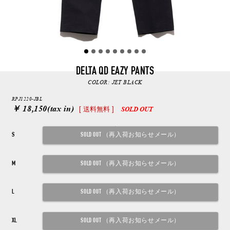
DELTA QD EAZY PANTS
COLOR:
JET BLACK
RPJ1220-JBL
￥ 18,150
(tax in)
[ 送料無料 ]
SOLD OUT
S
M
L
XL