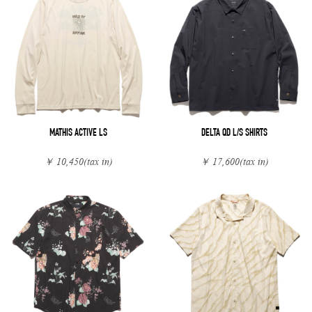
MATHIS ACTIVE LS
DELTA QD L/S SHIRTS
￥ 10,450
(tax in)
￥ 17,600
(tax in)