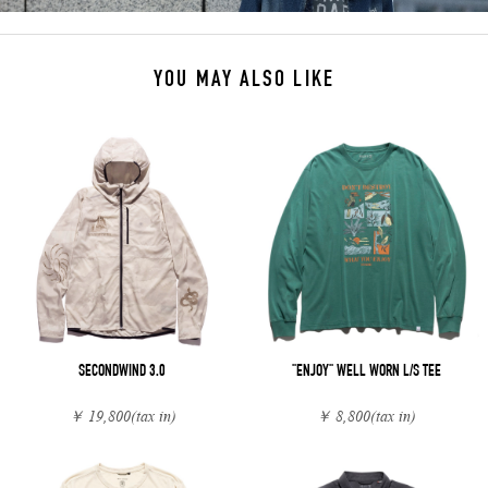
YOU MAY ALSO LIKE
SECONDWIND 3.0
"ENJOY" WELL WORN L/S TEE
￥ 19,800
(tax in)
￥ 8,800
(tax in)