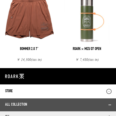
BOMMER 2.0 7"
ROARK × MIZU D7 OPEN
￥ 14,300
(tax in)
￥ 7,480
(tax in)
STORE
ALL COLLECTION