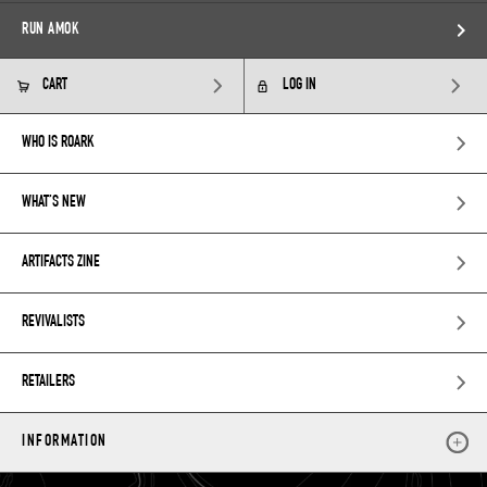
RUN AMOK
CART
LOG IN
WHO IS ROARK
WHAT’S NEW
ARTIFACTS ZINE
REVIVALISTS
RETAILERS
INFORMATION