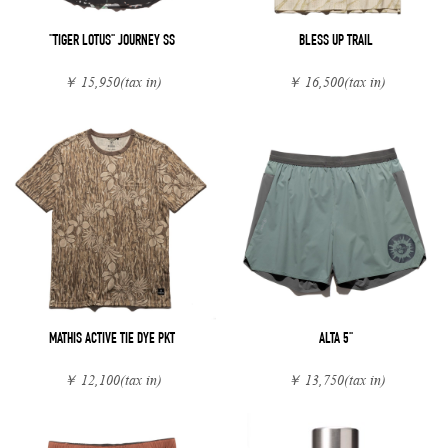
"TIGER LOTUS" JOURNEY SS
BLESS UP TRAIL
￥ 15,950
(tax in)
￥ 16,500
(tax in)
MATHIS ACTIVE TIE DYE PKT
ALTA 5"
￥ 12,100
(tax in)
￥ 13,750
(tax in)