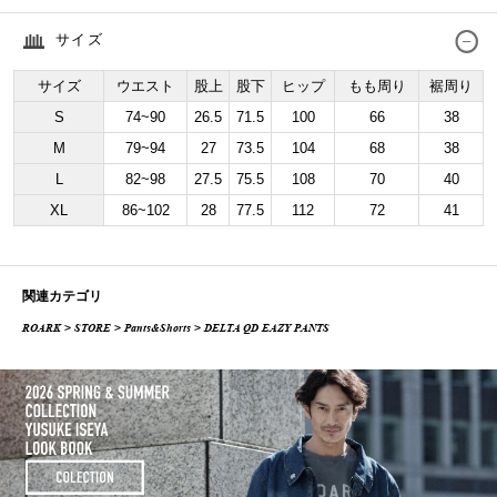
サイズ
サイズ
ウエスト
股上
股下
ヒップ
もも周り
裾周り
S
74~90
26.5
71.5
100
66
38
M
79~94
27
73.5
104
68
38
L
82~98
27.5
75.5
108
70
40
XL
86~102
28
77.5
112
72
41
関連カテゴリ
ROARK
>
STORE
>
Pants&Shorts
> DELTA QD EAZY PANTS