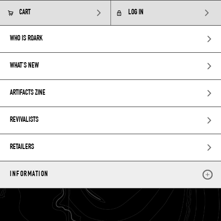
CART
LOG IN
WHO IS ROARK
WHAT’S NEW
ARTIFACTS ZINE
REVIVALISTS
RETAILERS
INFORMATION