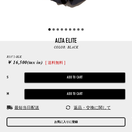
ALTA ELITE
COLOR:
BLACK
RS372-BLK
￥ 16,500
(tax in)
[ 送料無料 ]
S
M
最短当日配送
返品・交換に関して
お気に入りに登録