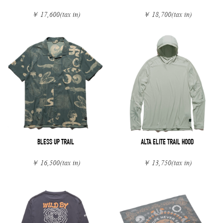
￥ 17,600
(tax in)
￥ 18,700
(tax in)
BLESS UP TRAIL
ALTA ELITE TRAIL HOOD
￥ 16,500
(tax in)
￥ 13,750
(tax in)