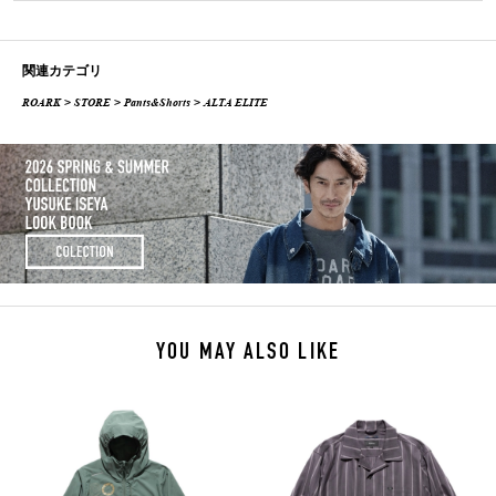
関連カテゴリ
ROARK
>
STORE
>
Pants&Shorts
> ALTA ELITE
YOU MAY ALSO LIKE