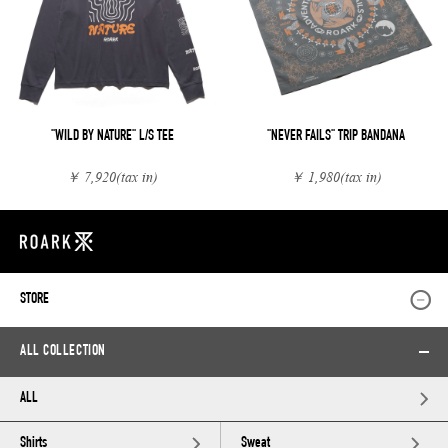
"WILD BY NATURE" L/S TEE
"NEVER FAILS" TRIP BANDANA
￥ 7,920
(tax in)
￥ 1,980
(tax in)
STORE
ALL COLLECTION
ALL
Shirts
Sweat