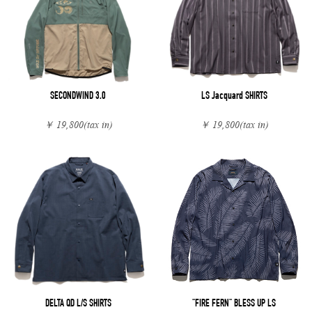
SECONDWIND 3.0
LS Jacquard SHIRTS
￥ 19,800
(tax in)
￥ 19,800
(tax in)
DELTA QD L/S SHIRTS
"FIRE FERN" BLESS UP LS