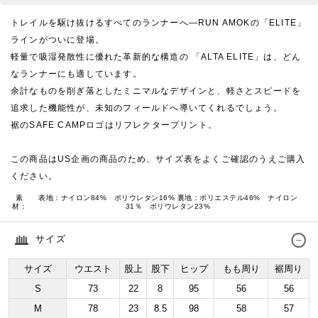
トレイルを駆け抜けるすべてのランナーへ―RUN AMOKの「ELITE」
ラインがついに登場。
軽量で吸湿発散性に優れた革新的な構造の 「ALTA ELITE」は、どん
なランナーにも適しています。
余計なものを削ぎ落としたミニマルなデザインと、軽さとスピードを
追求した機能性が、未知のフィールドへ導いてくれるでしょう。
裾のSAFE CAMPロゴはリフレクタープリント。
この商品はUS企画の商品のため、サイズ表をよくご確認のうえご購入
ください。
素
表地：ナイロン84% ポリウレタン16% 裏地：ポリエステル46% ナイロン
材：
31％ ポリウレタン23%
サイズ
サイズ
ウエスト
股上
股下
ヒップ
もも周り
裾周り
S
73
22
8
95
56
56
M
78
23
8.5
98
58
57