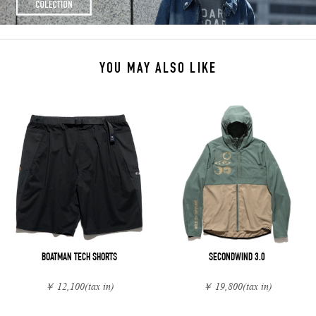
YOU MAY ALSO LIKE
BOATMAN TECH SHORTS
SECONDWIND 3.0
￥ 12,100
(tax in)
￥ 19,800
(tax in)