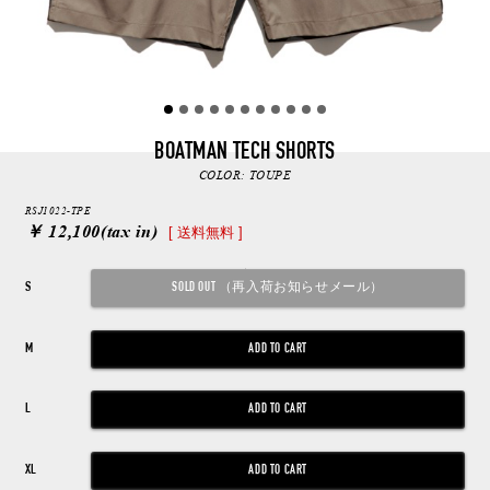
BOATMAN TECH SHORTS
COLOR:
TOUPE
RSJ1022-TPE
￥ 12,100
(tax in)
[ 送料無料 ]
S
M
L
XL