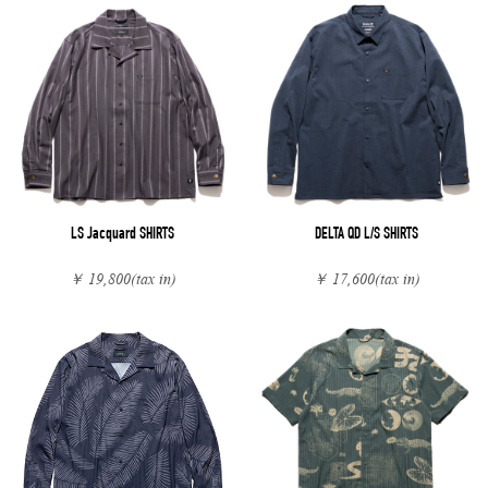
LS Jacquard SHIRTS
DELTA QD L/S SHIRTS
￥ 19,800
(tax in)
￥ 17,600
(tax in)