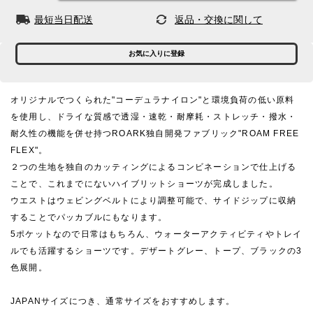
最短当日配送
返品・交換に関して
お気に入りに登録
オリジナルでつくられた"コーデュラナイロン"と環境負荷の低い原料
を使用し、ドライな質感で透湿・速乾・耐摩耗・ストレッチ・撥水・
耐久性の機能を併せ持つROARK独自開発ファブリック"ROAM FREE
FLEX"。
２つの生地を独自のカッティングによるコンビネーションで仕上げる
ことで、これまでにないハイブリットショーツが完成しました。
ウエストはウェビングベルトにより調整可能で、サイドジップに収納
することでパッカブルにもなります。
5ポケットなので日常はもちろん、ウォーターアクティビティやトレイ
ルでも活躍するショーツです。デザートグレー、トープ、ブラックの3
色展開。
JAPANサイズにつき、通常サイズをおすすめします。