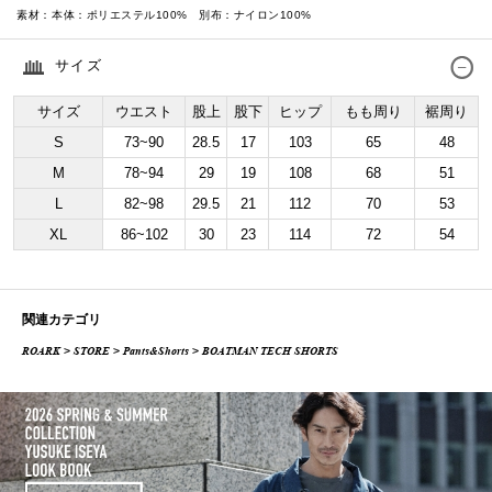
素材：
本体：ポリエステル100% 別布：ナイロン100%
サイズ
サイズ
ウエスト
股上
股下
ヒップ
もも周り
裾周り
S
73~90
28.5
17
103
65
48
M
78~94
29
19
108
68
51
L
82~98
29.5
21
112
70
53
XL
86~102
30
23
114
72
54
関連カテゴリ
ROARK
>
STORE
>
Pants&Shorts
> BOATMAN TECH SHORTS