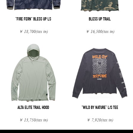
"FIRE FERN" BLESS UP LS
BLESS UP TRAIL
￥ 18,700
(tax in)
￥ 16,500
(tax in)
ALTA ELITE TRAIL HOOD
"WILD BY NATURE" L/S TEE
￥ 13,750
(tax in)
￥ 7,920
(tax in)