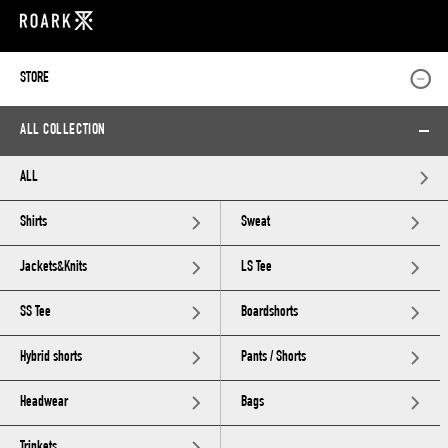
STORE
ALL COLLECTION
ALL
Shirts
Sweat
Jackets&Knits
LS Tee
SS Tee
Boardshorts
Hybrid shorts
Pants / Shorts
Headwear
Bags
Trinkets