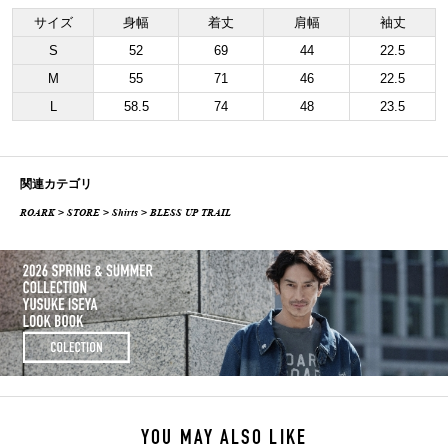
サイズ
身幅
着丈
肩幅
袖丈
S
52
69
44
22.5
M
55
71
46
22.5
L
58.5
74
48
23.5
関連カテゴリ
ROARK
>
STORE
>
Shirts
> BLESS UP TRAIL
YOU MAY ALSO LIKE