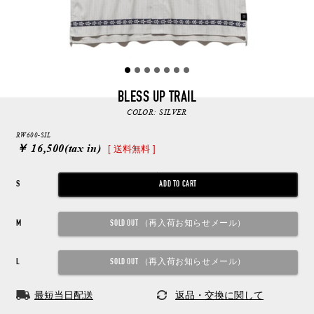
BLESS UP TRAIL
COLOR:
SILVER
RW600-SIL
￥ 16,500
(tax in)
[ 送料無料 ]
S
M
L
最短当日配送
返品・交換に関して