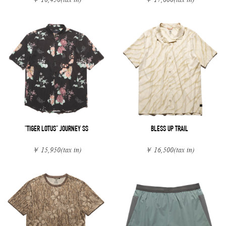
"TIGER LOTUS" JOURNEY SS
BLESS UP TRAIL
￥ 15,950
(tax in)
￥ 16,500
(tax in)