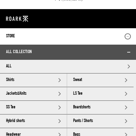
STORE
ALL COLLECTION
ALL
Shirts
Sweat
Jackets&Knits
LS Tee
SS Tee
Boardshorts
Hybrid shorts
Pants / Shorts
Headwear
Bags