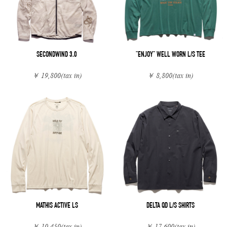
SECONDWIND 3.0
"ENJOY" WELL WORN L/S TEE
￥ 19,800
(tax in)
￥ 8,800
(tax in)
MATHIS ACTIVE LS
DELTA QD L/S SHIRTS
￥ 10,450
(tax in)
￥ 17,600
(tax in)