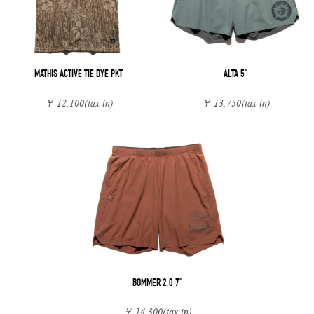
MATHIS ACTIVE TIE DYE PKT
ALTA 5"
￥ 12,100
(tax in)
￥ 13,750
(tax in)
BOMMER 2.0 7"
￥ 14,300
(tax in)