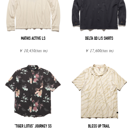
MATHIS ACTIVE LS
DELTA QD L/S SHIRTS
￥ 10,450
(tax in)
￥ 17,600
(tax in)
"TIGER LOTUS" JOURNEY SS
BLESS UP TRAIL