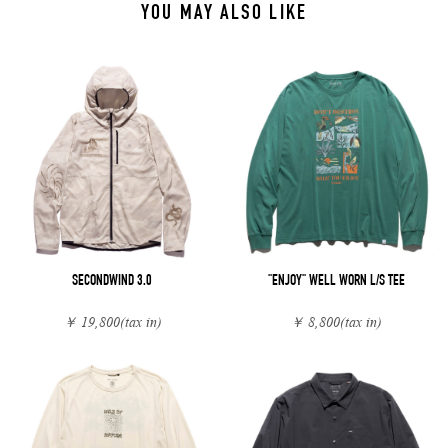
YOU MAY ALSO LIKE
SECONDWIND 3.0
"ENJOY" WELL WORN L/S TEE
￥ 19,800
(tax in)
￥ 8,800
(tax in)