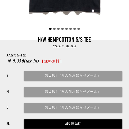
H/W HEMPCOTTON S/S TEE
COLOR:
BLACK
RTJH1220-BLK
￥ 9,350
(tax in)
[ 送料無料 ]
S
M
L
XL