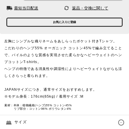
最短当日配送
返品・交換に関して
お気に入りに登録
左胸にシンプルな織りネームをあしらったポケット付きTシャツ。
こだわりのヘンプ55% オーガニック コットン45%で編み立てること
で、パイルのような質感を実現させた柔らかなヘビーウェイトのヘン
プコットンT-shirts。
ヘンプの特徴である消臭性や調湿性によりヘビーウェイトながらも涼
しくさらっと着られます。
JAPANサイズにつき、通常サイズをおすすめします。
※モデル身長 : 176cm(65kg) / 着用サイズ :M
素材：本体：植物繊維(ヘンプ)55% コットン45%
リブ部分：コットン96% ポリウレタン4%
サイズ