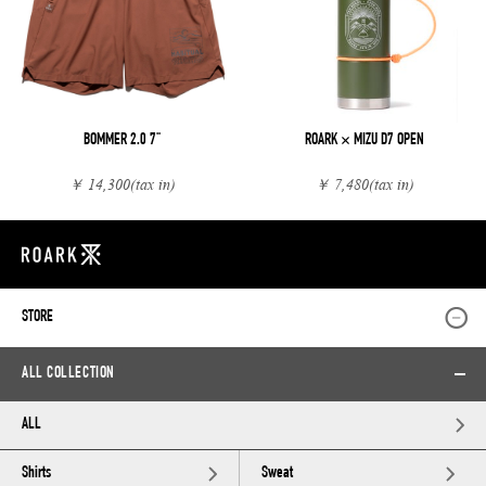
BOMMER 2.0 7"
ROARK × MIZU D7 OPEN
￥ 14,300
(tax in)
￥ 7,480
(tax in)
STORE
ALL COLLECTION
ALL
Shirts
Sweat