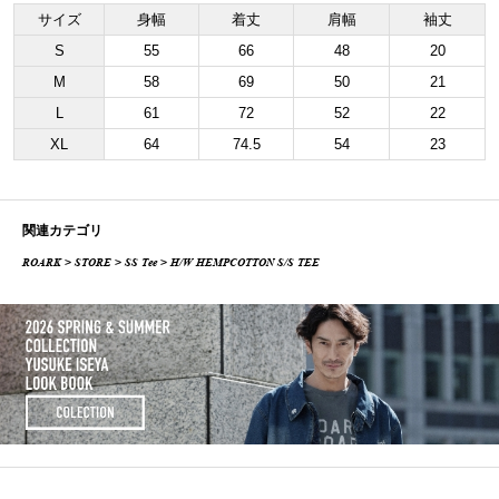
サイズ
身幅
着丈
肩幅
袖丈
S
55
66
48
20
M
58
69
50
21
L
61
72
52
22
XL
64
74.5
54
23
関連カテゴリ
ROARK
>
STORE
>
SS Tee
> H/W HEMPCOTTON S/S TEE