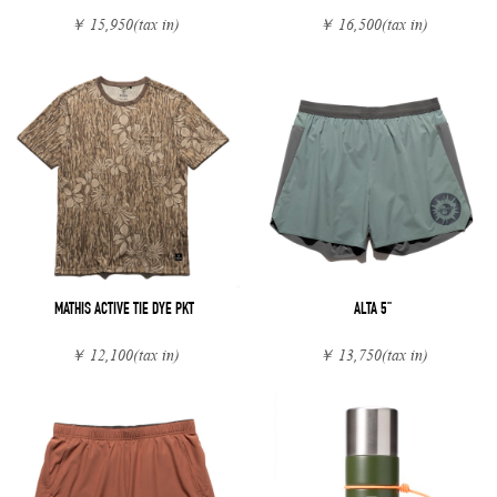
￥ 15,950
(tax in)
￥ 16,500
(tax in)
MATHIS ACTIVE TIE DYE PKT
ALTA 5"
￥ 12,100
(tax in)
￥ 13,750
(tax in)