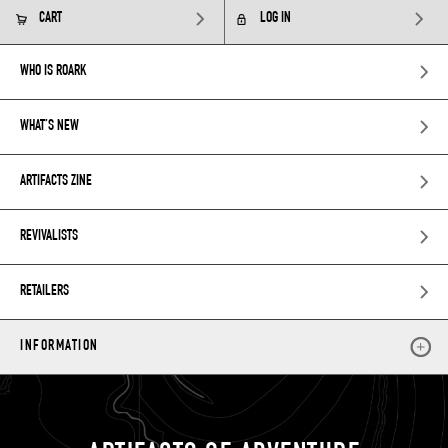
CART
LOG IN
WHO IS ROARK
WHAT’S NEW
ARTIFACTS ZINE
REVIVALISTS
RETAILERS
INFORMATION